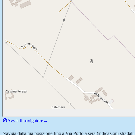
🧭
Avvia il navigatore
→
Naviga dalla tua posizione fino a
Via Porto a sera
(indicazioni stradali