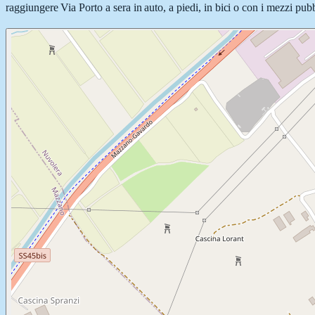
raggiungere Via Porto a sera in auto, a piedi, in bici o con i mezzi pubb