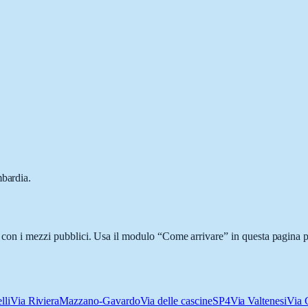
mbardia.
o con i mezzi pubblici. Usa il modulo “Come arrivare” in questa pagina p
lli
Via Riviera
Mazzano-Gavardo
Via delle cascine
SP4
Via Valtenesi
Via 