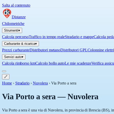
Salta al contenuto
Distanze
Chilometriche
Strumenti
▾
Calcola percorso
Traffico in tempo reale
Stradario e mappe
Calcola ped
Carburante & ricarica
▾
Prezzi carburante
Distributori metano
Distributori GPL
Colonnine elettr
Servizi auto
▾
Calcola rimborso km
Calcolo bollo auto
Le mie scadenze
Verifica assic
🔗
Home
›
Stradario
›
Nuvolera
›
Via Porto a sera
Via Porto a sera
—
Nuvolera
Via Porto a sera è una via di Nuvolera, in provincia di Brescia (BS), i