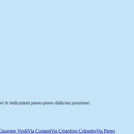
er le indicazioni passo-passo dalla tua posizione.
Giuseppe Verdi
Via Costanti
Via Cristoforo Colombo
Via Pietro