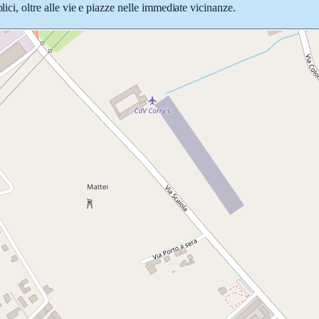
lici, oltre alle vie e piazze nelle immediate vicinanze.