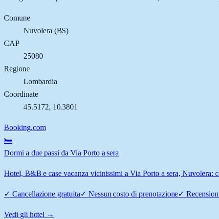
Comune
Nuvolera
(
BS
)
CAP
25080
Regione
Lombardia
Coordinate
45.5172
,
10.3801
Booking.com
🛏️
Dormi a due passi da Via Porto a sera
Hotel, B&B e case vacanza vicinissimi a Via Porto a sera, Nuvolera: co
✓
Cancellazione gratuita
✓
Nessun costo di prenotazione
✓
Recensioni
Vedi gli hotel →