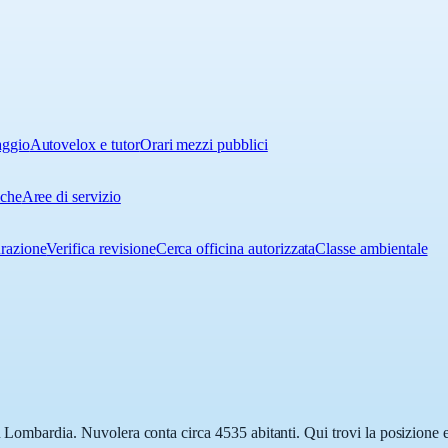
aggio
Autovelox e tutor
Orari mezzi pubblici
iche
Aree di servizio
urazione
Verifica revisione
Cerca officina autorizzata
Classe ambientale
n Lombardia. Nuvolera conta circa 4535 abitanti. Qui trovi la posizione e