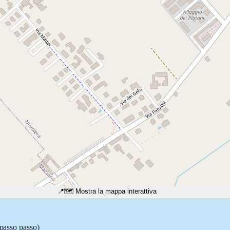
📍
🗺️ Mostra la mappa interattiva
 passo passo)