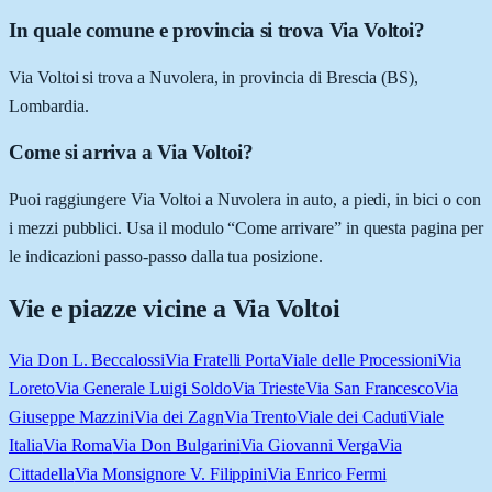
In quale comune e provincia si trova Via Voltoi?
Via Voltoi si trova a Nuvolera, in provincia di Brescia (BS),
Lombardia.
Come si arriva a Via Voltoi?
Puoi raggiungere Via Voltoi a Nuvolera in auto, a piedi, in bici o con
i mezzi pubblici. Usa il modulo “Come arrivare” in questa pagina per
le indicazioni passo-passo dalla tua posizione.
Vie e piazze vicine a
Via Voltoi
Via Don L. Beccalossi
Via Fratelli Porta
Viale delle Processioni
Via
Loreto
Via Generale Luigi Soldo
Via Trieste
Via San Francesco
Via
Giuseppe Mazzini
Via dei Zagn
Via Trento
Viale dei Caduti
Viale
Italia
Via Roma
Via Don Bulgarini
Via Giovanni Verga
Via
Cittadella
Via Monsignore V. Filippini
Via Enrico Fermi