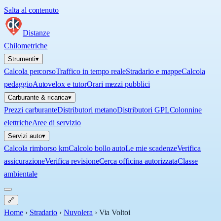
Salta al contenuto
Distanze
Chilometriche
Strumenti
▾
Calcola percorso
Traffico in tempo reale
Stradario e mappe
Calcola
pedaggio
Autovelox e tutor
Orari mezzi pubblici
Carburante & ricarica
▾
Prezzi carburante
Distributori metano
Distributori GPL
Colonnine
elettriche
Aree di servizio
Servizi auto
▾
Calcola rimborso km
Calcolo bollo auto
Le mie scadenze
Verifica
assicurazione
Verifica revisione
Cerca officina autorizzata
Classe
ambientale
🔗
Home
›
Stradario
›
Nuvolera
›
Via Voltoi