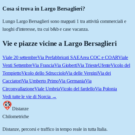
Cosa si trova in Largo Bersaglieri?
Lungo Largo Bersaglieri sono mappati 1 tra attività commerciali e
luoghi d'interesse, tra cui b&b e case vacanza.
Vie e piazze vicine a
Largo Bersaglieri
Viale 20 settembre
Via Prefabbricati SAE
Area COC e COAR
Viale
Venti Settembre
Via Francia
Via Gioberti
Via Trieste
Ufente
Vicolo del
Tempietto
Vicolo dello Sdrucciolo
Via delle Vergini
Via dei
Cacciatori
Via Umberto Primo
Via Germania
Via
Circonvallazione
Viale Umbria
Vicolo del fardello
Via Polonia
Vedi tutte le vie di
Norcia
→
Distanze
Chilometriche
Distanze, percorsi e traffico in tempo reale in tutta Italia.