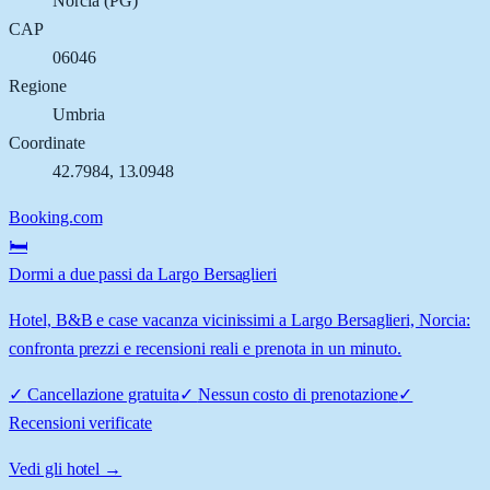
Norcia
(
PG
)
CAP
06046
Regione
Umbria
Coordinate
42.7984
,
13.0948
Booking.com
🛏️
Dormi a due passi da Largo Bersaglieri
Hotel, B&B e case vacanza vicinissimi a Largo Bersaglieri, Norcia:
confronta prezzi e recensioni reali e prenota in un minuto.
✓
Cancellazione gratuita
✓
Nessun costo di prenotazione
✓
Recensioni verificate
Vedi gli hotel →