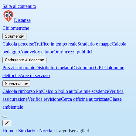
Salta al contenuto
Distanze
Chilometriche
Strumenti
▾
Calcola percorso
Traffico in tempo reale
Stradario e mappe
Calcola
pedaggio
Autovelox e tutor
Orari mezzi pubblici
Carburante & ricarica
▾
Prezzi carburante
Distributori metano
Distributori GPL
Colonnine
elettriche
Aree di servizio
Servizi auto
▾
Calcola rimborso km
Calcolo bollo auto
Le mie scadenze
Verifica
assicurazione
Verifica revisione
Cerca officina autorizzata
Classe
ambientale
🔗
Home
›
Stradario
›
Norcia
›
Largo Bersaglieri