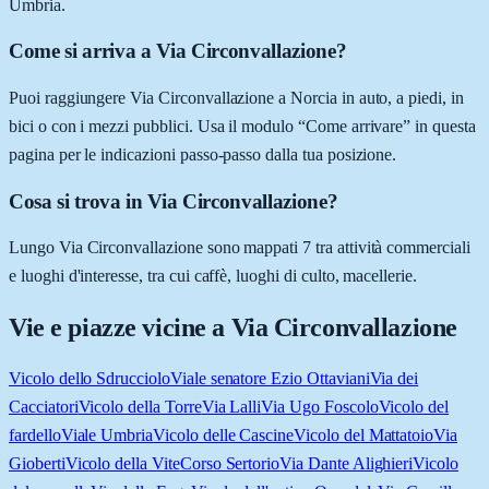
Umbria.
Come si arriva a Via Circonvallazione?
Puoi raggiungere Via Circonvallazione a Norcia in auto, a piedi, in
bici o con i mezzi pubblici. Usa il modulo “Come arrivare” in questa
pagina per le indicazioni passo-passo dalla tua posizione.
Cosa si trova in Via Circonvallazione?
Lungo Via Circonvallazione sono mappati 7 tra attività commerciali
e luoghi d'interesse, tra cui caffè, luoghi di culto, macellerie.
Vie e piazze vicine a
Via Circonvallazione
Vicolo dello Sdrucciolo
Viale senatore Ezio Ottaviani
Via dei
Cacciatori
Vicolo della Torre
Via Lalli
Via Ugo Foscolo
Vicolo del
fardello
Viale Umbria
Vicolo delle Cascine
Vicolo del Mattatoio
Via
Gioberti
Vicolo della Vite
Corso Sertorio
Via Dante Alighieri
Vicolo