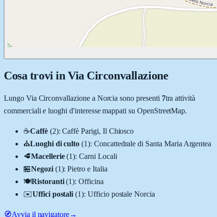
Cosa trovi in
Via Circonvallazione
Lungo
Via Circonvallazione
a
Norcia
sono presenti
7
tra attività
commerciali e luoghi d'interesse mappati su OpenStreetMap.
☕
Caffè
(
2
)
:
Caffè Parigi, Il Chiosco
⛪
Luoghi di culto
(
1
)
:
Concattedrale di Santa Maria Argentea
🥩
Macellerie
(
1
)
:
Carni Locali
🏪
Negozi
(
1
)
:
Pietro e Italia
🍽️
Ristoranti
(
1
)
:
Officina
✉️
Uffici postali
(
1
)
:
Ufficio postale Norcia
🧭
Avvia il navigatore
→