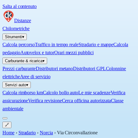
Salta al contenuto
Distanze
Chilometriche
Strumenti
▾
Calcola percorso
Traffico in tempo reale
Stradario e mappe
Calcola
pedaggio
Autovelox e tutor
Orari mezzi pubblici
Carburante & ricarica
▾
Prezzi carburante
Distributori metano
Distributori GPL
Colonnine
elettriche
Aree di servizio
Servizi auto
▾
Calcola rimborso km
Calcolo bollo auto
Le mie scadenze
Verifica
assicurazione
Verifica revisione
Cerca officina autorizzata
Classe
ambientale
🔗
Home
›
Stradario
›
Norcia
›
Via Circonvallazione