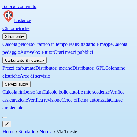
Salta al contenuto
Distanze
Chilometriche
Strumenti
▾
Calcola percorso
Traffico in tempo reale
Stradario e mappe
Calcola
pedaggio
Autovelox e tutor
Orari mezzi pubblici
Carburante & ricarica
▾
Prezzi carburante
Distributori metano
Distributori GPL
Colonnine
elettriche
Aree di servizio
Servizi auto
▾
Calcola rimborso km
Calcolo bollo auto
Le mie scadenze
Verifica
assicurazione
Verifica revisione
Cerca officina autorizzata
Classe
ambientale
🔗
Home
›
Stradario
›
Norcia
›
Via Trieste