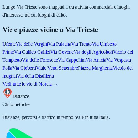
Lungo Via Trieste sono mappati 1 tra attività commerciali e luoghi
d'interesse, tra cui luoghi di culto.
Vie e piazze vicine a
Via Trieste
Ufente
Via delle Vergini
Via Palatina
Via Trento
Via Umberto
Primo
Via Galileo Galilei
Via Govone
Via degli Agricoltori
Vicolo del
Tempietto
Via delle Forosette
Via Cappellini
Via Anicia
Via Vespasia
Polla
Via Gioberti
Viale Venti Settembre
Piazza Margherita
Vicolo dei
mugnai
Via della Distilleria
Vedi tutte le vie di
Norcia
→
Distanze
Chilometriche
Distanze, percorsi e traffico in tempo reale in tutta Italia.