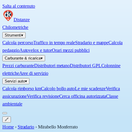
Salta al contenuto
Distanze
Chilometriche
Strumenti
▾
Calcola percorso
Traffico in tempo reale
Stradario e mappe
Calcola
pedaggio
Autovelox e tutor
Orari mezzi pubblici
Carburante & ricarica
▾
Prezzi carburante
Distributori metano
Distributori GPL
Colonnine
elettriche
Aree di servizio
Servizi auto
▾
Calcola rimborso km
Calcolo bollo auto
Le mie scadenze
Verifica
assicurazione
Verifica revisione
Cerca officina autorizzata
Classe
ambientale
🔗
Home
›
Stradario
›
Mirabello Monferrato