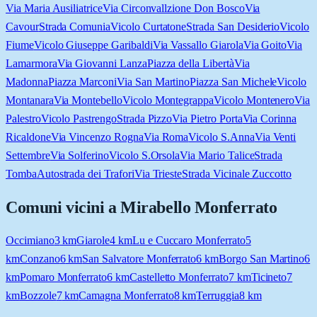
Via Maria Ausiliatrice
Via Circonvallzione Don Bosco
Via
Cavour
Strada Comunia
Vicolo Curtatone
Strada San Desiderio
Vicolo
Fiume
Vicolo Giuseppe Garibaldi
Via Vassallo Giarola
Via Goito
Via
Lamarmora
Via Giovanni Lanza
Piazza della Libertà
Via
Madonna
Piazza Marconi
Via San Martino
Piazza San Michele
Vicolo
Montanara
Via Montebello
Vicolo Montegrappa
Vicolo Montenero
Via
Palestro
Vicolo Pastrengo
Strada Pizzo
Via Pietro Porta
Via Corinna
Ricaldone
Via Vincenzo Rogna
Via Roma
Vicolo S.Anna
Via Venti
Settembre
Via Solferino
Vicolo S.Orsola
Via Mario Talice
Strada
Tomba
Autostrada dei Trafori
Via Trieste
Strada Vicinale Zuccotto
Comuni vicini a
Mirabello Monferrato
Occimiano
3
km
Giarole
4
km
Lu e Cuccaro Monferrato
5
km
Conzano
6
km
San Salvatore Monferrato
6
km
Borgo San Martino
6
km
Pomaro Monferrato
6
km
Castelletto Monferrato
7
km
Ticineto
7
km
Bozzole
7
km
Camagna Monferrato
8
km
Terruggia
8
km