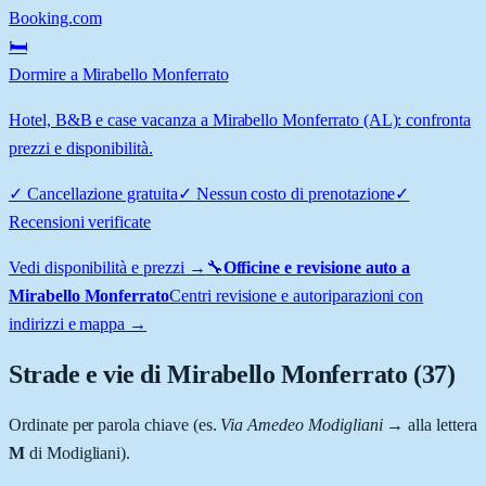
Booking.com
🛏️
Dormire a Mirabello Monferrato
Hotel, B&B e case vacanza a Mirabello Monferrato (AL): confronta
prezzi e disponibilità.
✓
Cancellazione gratuita
✓
Nessun costo di prenotazione
✓
Recensioni verificate
Vedi disponibilità e prezzi →
🔧
Officine e revisione auto a
Mirabello Monferrato
Centri revisione e autoriparazioni con
indirizzi e mappa →
Strade e vie di
Mirabello Monferrato
(
37
)
Ordinate per parola chiave (es.
Via Amedeo Modigliani
→ alla lettera
M
di Modigliani).