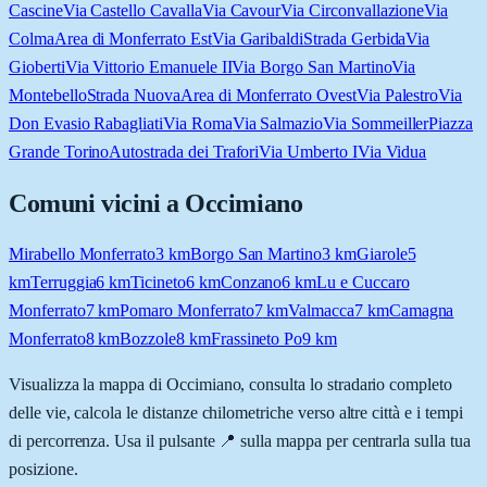
Cascine
Via Castello Cavalla
Via Cavour
Via Circonvallazione
Via
Colma
Area di Monferrato Est
Via Garibaldi
Strada Gerbida
Via
Gioberti
Via Vittorio Emanuele II
Via Borgo San Martino
Via
Montebello
Strada Nuova
Area di Monferrato Ovest
Via Palestro
Via
Don Evasio Rabagliati
Via Roma
Via Salmazio
Via Sommeiller
Piazza
Grande Torino
Autostrada dei Trafori
Via Umberto I
Via Vidua
Comuni vicini a
Occimiano
Mirabello Monferrato
3
km
Borgo San Martino
3
km
Giarole
5
km
Terruggia
6
km
Ticineto
6
km
Conzano
6
km
Lu e Cuccaro
Monferrato
7
km
Pomaro Monferrato
7
km
Valmacca
7
km
Camagna
Monferrato
8
km
Bozzole
8
km
Frassineto Po
9
km
Visualizza la mappa di
Occimiano
, consulta lo stradario completo
delle vie, calcola le distanze chilometriche verso altre città e i tempi
di percorrenza. Usa il pulsante 📍 sulla mappa per centrarla sulla tua
posizione.