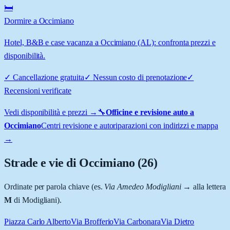
🛏️
Dormire a Occimiano
Hotel, B&B e case vacanza a Occimiano (AL): confronta prezzi e
disponibilità.
✓
Cancellazione gratuita
✓
Nessun costo di prenotazione
✓
Recensioni verificate
Vedi disponibilità e prezzi →
🔧
Officine e revisione auto a
Occimiano
Centri revisione e autoriparazioni con indirizzi e mappa
→
Strade e vie di
Occimiano
(
26
)
Ordinate per parola chiave (es.
Via Amedeo Modigliani
→ alla lettera
M
di Modigliani).
Piazza Carlo Alberto
Via Brofferio
Via Carbonara
Via Dietro