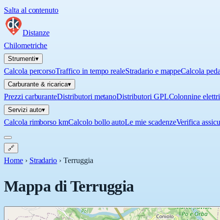
Salta al contenuto
Distanze
Chilometriche
Strumenti
▾
Calcola percorso
Traffico in tempo reale
Stradario e mappe
Calcola ped
Carburante & ricarica
▾
Prezzi carburante
Distributori metano
Distributori GPL
Colonnine elettr
Servizi auto
▾
Calcola rimborso km
Calcolo bollo auto
Le mie scadenze
Verifica assic
🔗
Home
›
Stradario
›
Terruggia
Mappa di
Terruggia