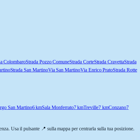
da Colombaro
Strada Pozzo Comune
Strada Corte
Strada Cravetta
Strada
artino
Strada San Martino
Via San Martino
Via Enrico Prato
Strada Rotte
rgo San Martino
6
km
Sala Monferrato
7
km
Treville
7
km
Conzano
7
rrenza. Usa il pulsante 📍 sulla mappa per centrarla sulla tua posizione.