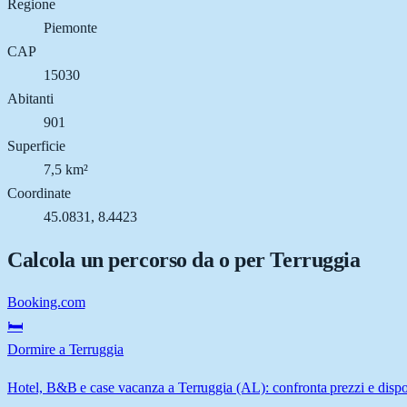
Regione
Piemonte
CAP
15030
Abitanti
901
Superficie
7,5 km²
Coordinate
45.0831, 8.4423
Calcola un percorso da o per
Terruggia
Booking.com
🛏️
Dormire a Terruggia
Hotel, B&B e case vacanza a Terruggia (AL): confronta prezzi e dispon