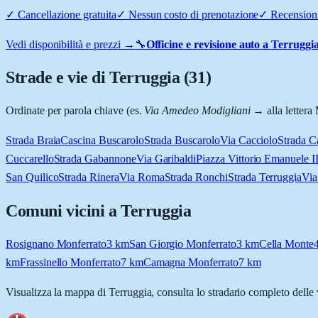
✓
Cancellazione gratuita
✓
Nessun costo di prenotazione
✓
Recensioni
Vedi disponibilità e prezzi →
🔧
Officine e revisione auto a
Terruggi
Strade e vie di
Terruggia
(
31
)
Ordinate per parola chiave (es.
Via Amedeo Modigliani
→ alla lettera
Strada Braia
Cascina Buscarolo
Strada Buscarolo
Via Cacciolo
Strada C
Cuccarello
Strada Gabannone
Via Garibaldi
Piazza Vittorio Emanuele II
San Quilico
Strada Rinera
Via Roma
Strada Ronchi
Strada Terruggia
Via
Comuni vicini a
Terruggia
Rosignano Monferrato
3
km
San Giorgio Monferrato
3
km
Cella Monte
km
Frassinello Monferrato
7
km
Camagna Monferrato
7
km
Visualizza la mappa di
Terruggia
, consulta lo stradario completo delle 