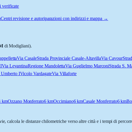
 verificate
a
Centri revisione e autoriparazioni con indirizzi e mappa →
M
di Modigliani).
appelletta
Via Casale
Strada Provinciale Casale-Altavilla
Via Cavour
Stra
I
Via Levantina
Regione Mandoletta
Via Guglielmo Marconi
Strada S. M
 Umberto I
Vicolo Vardagate
Via Villaforte
4
km
Ozzano Monferrato
6
km
Occimiano
6
km
Casale Monferrato
6
km
Bo
vie, calcola le distanze chilometriche verso altre città e i tempi di perco