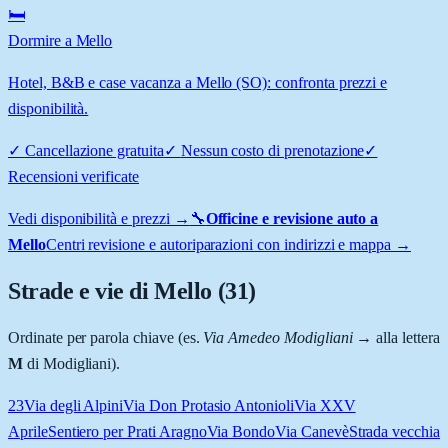
🛏️
Dormire a Mello
Hotel, B&B e case vacanza a Mello (SO): confronta prezzi e
disponibilità.
✓
Cancellazione gratuita
✓
Nessun costo di prenotazione
✓
Recensioni verificate
Vedi disponibilità e prezzi →
🔧
Officine e revisione auto a
Mello
Centri revisione e autoriparazioni con indirizzi e mappa →
Strade e vie di
Mello
(
31
)
Ordinate per parola chiave (es.
Via Amedeo Modigliani
→ alla lettera
M
di Modigliani).
23
Via degli Alpini
Via Don Protasio Antonioli
Via XXV
Aprile
Sentiero per Prati Aragno
Via Bondo
Via Canevè
Strada vecchia