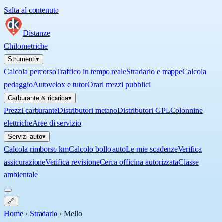
Salta al contenuto
Distanze
Chilometriche
Strumenti
▾
Calcola percorso
Traffico in tempo reale
Stradario e mappe
Calcola
pedaggio
Autovelox e tutor
Orari mezzi pubblici
Carburante & ricarica
▾
Prezzi carburante
Distributori metano
Distributori GPL
Colonnine
elettriche
Aree di servizio
Servizi auto
▾
Calcola rimborso km
Calcolo bollo auto
Le mie scadenze
Verifica
assicurazione
Verifica revisione
Cerca officina autorizzata
Classe
ambientale
🔗
Home
›
Stradario
›
Mello