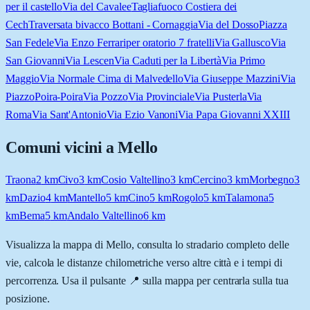
per il castello
Via del Cavalee
Tagliafuoco Costiera dei
Cech
Traversata bivacco Bottani - Cornaggia
Via del Dosso
Piazza
San Fedele
Via Enzo Ferrari
per oratorio 7 fratelli
Via Gallusco
Via
San Giovanni
Via Lescen
Via Caduti per la Libertà
Via Primo
Maggio
Via Normale Cima di Malvedello
Via Giuseppe Mazzini
Via
Piazzo
Poira-Poira
Via Pozzo
Via Provinciale
Via Pusterla
Via
Roma
Via Sant'Antonio
Via Ezio Vanoni
Via Papa Giovanni XXIII
Comuni vicini a
Mello
Traona
2
km
Civo
3
km
Cosio Valtellino
3
km
Cercino
3
km
Morbegno
3
km
Dazio
4
km
Mantello
5
km
Cino
5
km
Rogolo
5
km
Talamona
5
km
Bema
5
km
Andalo Valtellino
6
km
Visualizza la mappa di
Mello
, consulta lo stradario completo delle
vie, calcola le distanze chilometriche verso altre città e i tempi di
percorrenza. Usa il pulsante 📍 sulla mappa per centrarla sulla tua
posizione.