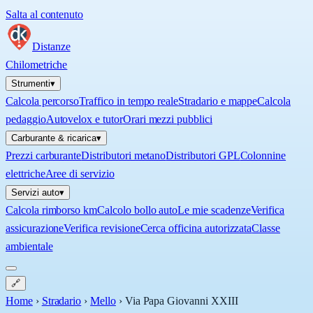
Salta al contenuto
Distanze
Chilometriche
Strumenti
▾
Calcola percorso
Traffico in tempo reale
Stradario e mappe
Calcola
pedaggio
Autovelox e tutor
Orari mezzi pubblici
Carburante & ricarica
▾
Prezzi carburante
Distributori metano
Distributori GPL
Colonnine
elettriche
Aree di servizio
Servizi auto
▾
Calcola rimborso km
Calcolo bollo auto
Le mie scadenze
Verifica
assicurazione
Verifica revisione
Cerca officina autorizzata
Classe
ambientale
🔗
Home
›
Stradario
›
Mello
›
Via Papa Giovanni XXIII