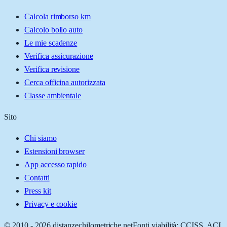
Calcola rimborso km
Calcolo bollo auto
Le mie scadenze
Verifica assicurazione
Verifica revisione
Cerca officina autorizzata
Classe ambientale
Sito
Chi siamo
Estensioni browser
App accesso rapido
Contatti
Press kit
Privacy e cookie
© 2010 -
2026
distanzechilometriche.net
Fonti viabilità: CCISS, ACI,