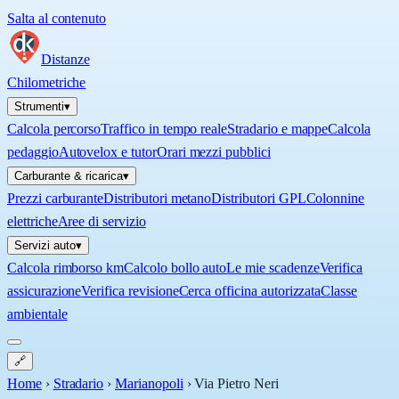
Salta al contenuto
Distanze
Chilometriche
Strumenti
▾
Calcola percorso
Traffico in tempo reale
Stradario e mappe
Calcola
pedaggio
Autovelox e tutor
Orari mezzi pubblici
Carburante & ricarica
▾
Prezzi carburante
Distributori metano
Distributori GPL
Colonnine
elettriche
Aree di servizio
Servizi auto
▾
Calcola rimborso km
Calcolo bollo auto
Le mie scadenze
Verifica
assicurazione
Verifica revisione
Cerca officina autorizzata
Classe
ambientale
🔗
Home
›
Stradario
›
Marianopoli
›
Via Pietro Neri