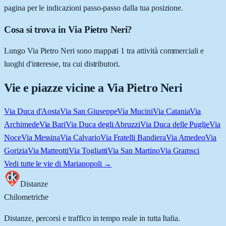
pagina per le indicazioni passo-passo dalla tua posizione.
Cosa si trova in Via Pietro Neri?
Lungo Via Pietro Neri sono mappati 1 tra attività commerciali e
luoghi d'interesse, tra cui distributori.
Vie e piazze vicine a
Via Pietro Neri
Via Duca d'Aosta
Via San Giuseppe
Via Mucini
Via Catania
Via
Archimede
Via Bari
Via Duca degli Abruzzi
Via Duca delle Puglie
Via
Noce
Via Messina
Via Calvario
Via Fratelli Bandiera
Via Amedeo
Via
Gorizia
Via Matteotti
Via Togliatti
Via San Martino
Via Gramsci
Vedi tutte le vie di
Marianopoli
→
Distanze
Chilometriche
Distanze, percorsi e traffico in tempo reale in tutta Italia.