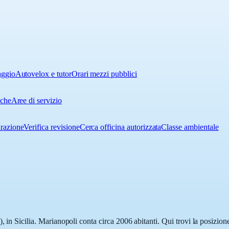
aggio
Autovelox e tutor
Orari mezzi pubblici
iche
Aree di servizio
urazione
Verifica revisione
Cerca officina autorizzata
Classe ambientale
, in Sicilia. Marianopoli conta circa 2006 abitanti. Qui trovi la posizion