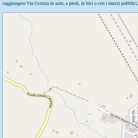
raggiungere Via Gorizia in auto, a piedi, in bici o con i mezzi pubblici,