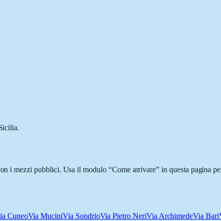
icilia.
con i mezzi pubblici. Usa il modulo “Come arrivare” in questa pagina per
ia Cuneo
Via Mucini
Via Sondrio
Via Pietro Neri
Via Archimede
Via Bari