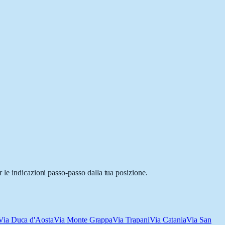
 le indicazioni passo-passo dalla tua posizione.
Via Duca d'Aosta
Via Monte Grappa
Via Trapani
Via Catania
Via San