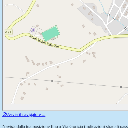
🧭
Avvia il navigatore
→
Naviga dalla tua posizione fino a
Via Gorizia
(indicazioni stradali pas