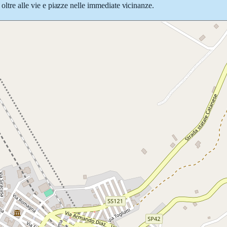
 oltre alle vie e piazze nelle immediate vicinanze.