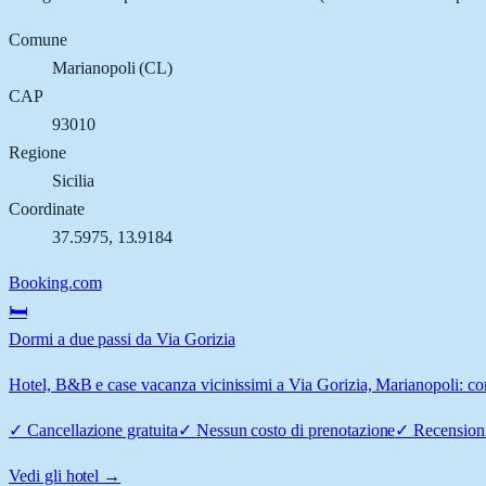
Comune
Marianopoli
(
CL
)
CAP
93010
Regione
Sicilia
Coordinate
37.5975
,
13.9184
Booking.com
🛏️
Dormi a due passi da Via Gorizia
Hotel, B&B e case vacanza vicinissimi a Via Gorizia, Marianopoli: conf
✓
Cancellazione gratuita
✓
Nessun costo di prenotazione
✓
Recensioni
Vedi gli hotel →