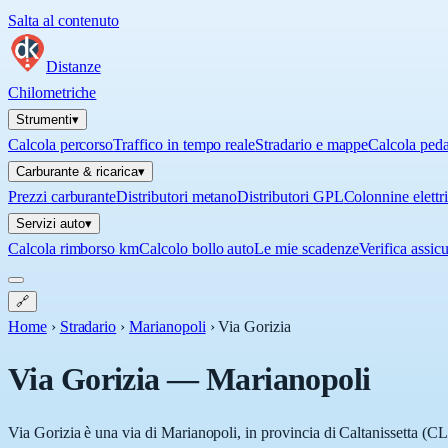
Salta al contenuto
Distanze
Chilometriche
Strumenti
▾
Calcola percorso
Traffico in tempo reale
Stradario e mappe
Calcola ped
Carburante & ricarica
▾
Prezzi carburante
Distributori metano
Distributori GPL
Colonnine elettr
Servizi auto
▾
Calcola rimborso km
Calcolo bollo auto
Le mie scadenze
Verifica assic
🔗
Home
›
Stradario
›
Marianopoli
›
Via Gorizia
Via Gorizia
—
Marianopoli
Via Gorizia è una via di Marianopoli, in provincia di Caltanissetta (CL)