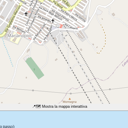
📍
🗺️ Mostra la mappa interattiva
so passo)