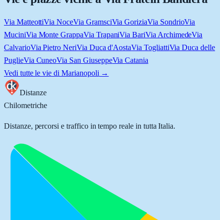
Via Matteotti
Via Noce
Via Gramsci
Via Gorizia
Via Sondrio
Via
Mucini
Via Monte Grappa
Via Trapani
Via Bari
Via Archimede
Via
Calvario
Via Pietro Neri
Via Duca d'Aosta
Via Togliatti
Via Duca delle
Puglie
Via Cuneo
Via San Giuseppe
Via Catania
Vedi tutte le vie di
Marianopoli
→
Distanze
Chilometriche
Distanze, percorsi e traffico in tempo reale in tutta Italia.