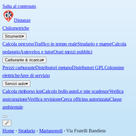
Salta al contenuto
Distanze
Chilometriche
Strumenti
▾
Calcola percorso
Traffico in tempo reale
Stradario e mappe
Calcola
pedaggio
Autovelox e tutor
Orari mezzi pubblici
Carburante & ricarica
▾
Prezzi carburante
Distributori metano
Distributori GPL
Colonnine
elettriche
Aree di servizio
Servizi auto
▾
Calcola rimborso km
Calcolo bollo auto
Le mie scadenze
Verifica
assicurazione
Verifica revisione
Cerca officina autorizzata
Classe
ambientale
🔗
Home
›
Stradario
›
Marianopoli
›
Via Fratelli Bandiera