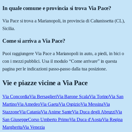
In quale comune e provincia si trova Via Pace?
Via Pace si trova a Marianopoli, in provincia di Caltanissetta (CL),
Sicilia.
Come si arriva a Via Pace?
Puoi raggiungere Via Pace a Marianopoli in auto, a piedi, in bici o
con i mezzi pubblici. Usa il modulo “Come arrivare” in questa
pagina per le indicazioni passo-passo dalla tua posizione.
Vie e piazze vicine a
Via Pace
Via Concordia
Via Bersaglieri
Via Barone Scala
Via Torino
Via San
Martino
Via Amedeo
Via Gaeta
Via Ospizio
Via Messina
Via
Stazzone
Via Catania
Via Anime Sante
Via Duca degli Abruzzi
Via
San Giuseppe
Corso Umberto Primo
Via Duca d'Aosta
Via Regina
Margherita
Via Venezia