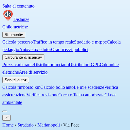
Salta al contenuto
Distanze
Chilometriche
Strumenti
▾
Calcola percorso
Traffico in tempo reale
Stradario e mappe
Calcola
pedaggio
Autovelox e tutor
Orari mezzi pubblici
Carburante & ricarica
▾
Prezzi carburante
Distributori metano
Distributori GPL
Colonnine
elettriche
Aree di servizio
Servizi auto
▾
Calcola rimborso km
Calcolo bollo auto
Le mie scadenze
Verifica
assicurazione
Verifica revisione
Cerca officina autorizzata
Classe
ambientale
🔗
Home
›
Stradario
›
Marianopoli
›
Via Pace