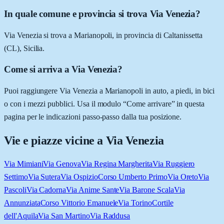
In quale comune e provincia si trova Via Venezia?
Via Venezia si trova a Marianopoli, in provincia di Caltanissetta
(CL), Sicilia.
Come si arriva a Via Venezia?
Puoi raggiungere Via Venezia a Marianopoli in auto, a piedi, in bici
o con i mezzi pubblici. Usa il modulo “Come arrivare” in questa
pagina per le indicazioni passo-passo dalla tua posizione.
Vie e piazze vicine a
Via Venezia
Via Mimiani
Via Genova
Via Regina Margherita
Via Ruggiero
Settimo
Via Sutera
Via Ospizio
Corso Umberto Primo
Via Oreto
Via
Pascoli
Via Cadorna
Via Anime Sante
Via Barone Scala
Via
Annunziata
Corso Vittorio Emanuele
Via Torino
Cortile
dell'Aquila
Via San Martino
Via Raddusa