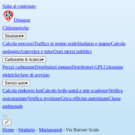
Salta al contenuto
Distanze
Chilometriche
Strumenti
▾
Calcola percorso
Traffico in tempo reale
Stradario e mappe
Calcola
pedaggio
Autovelox e tutor
Orari mezzi pubblici
Carburante & ricarica
▾
Prezzi carburante
Distributori metano
Distributori GPL
Colonnine
elettriche
Aree di servizio
Servizi auto
▾
Calcola rimborso km
Calcolo bollo auto
Le mie scadenze
Verifica
assicurazione
Verifica revisione
Cerca officina autorizzata
Classe
ambientale
🔗
Home
›
Stradario
›
Marianopoli
›
Via Barone Scala