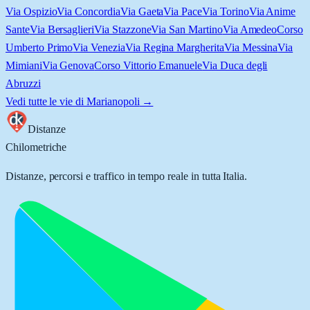
Via Ospizio
Via Concordia
Via Gaeta
Via Pace
Via Torino
Via Anime
Sante
Via Bersaglieri
Via Stazzone
Via San Martino
Via Amedeo
Corso
Umberto Primo
Via Venezia
Via Regina Margherita
Via Messina
Via
Mimiani
Via Genova
Corso Vittorio Emanuele
Via Duca degli
Abruzzi
Vedi tutte le vie di
Marianopoli
→
Distanze
Chilometriche
Distanze, percorsi e traffico in tempo reale in tutta Italia.