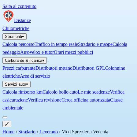
Salta al contenuto
Distanze
Chilometriche
Strumenti
▾
Calcola percorso
Traffico in tempo reale
Stradario e mappe
Calcola
pedaggio
Autovelox e tutor
Orari mezzi pubblici
Carburante & ricarica
▾
Prezzi carburante
Distributori metano
Distributori GPL
Colonnine
elettriche
Aree di servizio
Servizi auto
▾
Calcola rimborso km
Calcolo bollo auto
Le mie scadenze
Verifica
assicurazione
Verifica revisione
Cerca officina autorizzata
Classe
ambientale
🔗
Home
›
Stradario
›
Leverano
›
Vico Spezzieria Vecchia