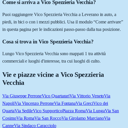
Come si arriva a Vico Spezzieria Vecchia?
Puoi raggiungere Vico Spezzieria Vecchia a Leverano in auto, a
piedi, in bici o con i mezzi pubblici. Usa il modulo “Come arrivare”
in questa pagina per le indicazioni passo-passo dalla tua posizione.
Cosa si trova in Vico Spezzieria Vecchia?
Lungo Vico Spezzieria Vecchia sono mappati 1 tra attività
commerciali e luoghi d'interesse, tra cui luoghi di culto.
Vie e piazze vicine a
Vico Spezzieria
Vecchia
Via Giuseppe Perrone
Vico Quartarari
Via Vittorio Veneto
Via
Napoli
Via Vincenzo Perrone
Via Fontana
Via Greci
Vico dei
Quarta
Via Sedile
Vico Supportico
Piazza Roma
Via Lunga
Via San
Cosimo
Via Roma
Via San Rocco
Via Girolamo Marciano
Via
Canne
Via Sindaco Caracciolo