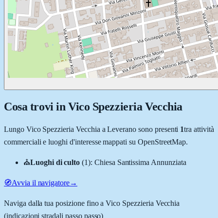
Cosa trovi in
Vico Spezzieria Vecchia
Lungo
Vico Spezzieria Vecchia
a
Leverano
sono presenti
1
tra attività
commerciali e luoghi d'interesse mappati su OpenStreetMap.
⛪
Luoghi di culto
(
1
)
:
Chiesa Santissima Annunziata
🧭
Avvia il navigatore
→
Naviga dalla tua posizione fino a
Vico Spezzieria Vecchia
(indicazioni stradali passo passo)