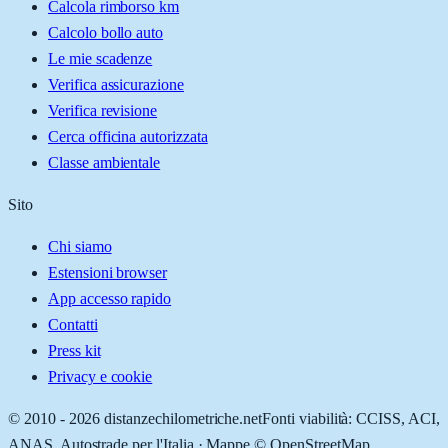
Calcola rimborso km
Calcolo bollo auto
Le mie scadenze
Verifica assicurazione
Verifica revisione
Cerca officina autorizzata
Classe ambientale
Sito
Chi siamo
Estensioni browser
App accesso rapido
Contatti
Press kit
Privacy e cookie
© 2010 -
2026
distanzechilometriche.net
Fonti viabilità: CCISS, ACI,
ANAS, Autostrade per l'Italia · Mappe © OpenStreetMap