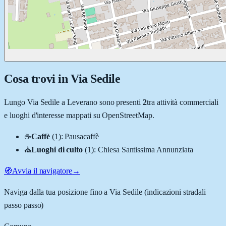
Cosa trovi in
Via Sedile
Lungo
Via Sedile
a
Leverano
sono presenti
2
tra attività commerciali
e luoghi d'interesse mappati su OpenStreetMap.
☕
Caffè
(
1
)
:
Pausacaffè
⛪
Luoghi di culto
(
1
)
:
Chiesa Santissima Annunziata
🧭
Avvia il navigatore
→
Naviga dalla tua posizione fino a
Via Sedile
(indicazioni stradali
passo passo)