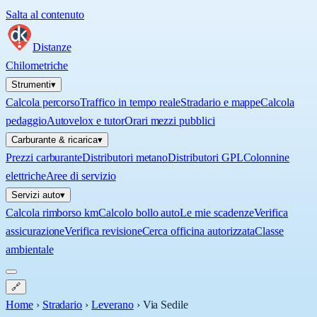
Salta al contenuto
Distanze
Chilometriche
Strumenti
▾
Calcola percorso
Traffico in tempo reale
Stradario e mappe
Calcola
pedaggio
Autovelox e tutor
Orari mezzi pubblici
Carburante & ricarica
▾
Prezzi carburante
Distributori metano
Distributori GPL
Colonnine
elettriche
Aree di servizio
Servizi auto
▾
Calcola rimborso km
Calcolo bollo auto
Le mie scadenze
Verifica
assicurazione
Verifica revisione
Cerca officina autorizzata
Classe
ambientale
🔗
Home
›
Stradario
›
Leverano
›
Via Sedile