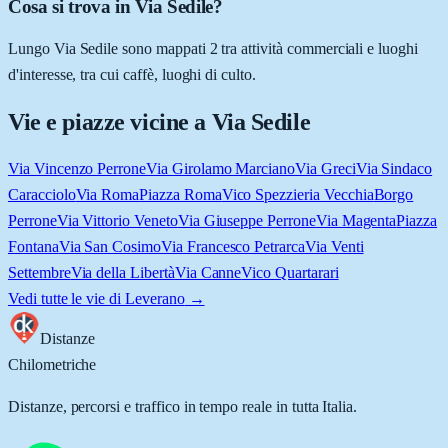
Cosa si trova in Via Sedile?
Lungo Via Sedile sono mappati 2 tra attività commerciali e luoghi
d'interesse, tra cui caffè, luoghi di culto.
Vie e piazze vicine a
Via Sedile
Via Vincenzo Perrone
Via Girolamo Marciano
Via Greci
Via Sindaco
Caracciolo
Via Roma
Piazza Roma
Vico Spezzieria Vecchia
Borgo
Perrone
Via Vittorio Veneto
Via Giuseppe Perrone
Via Magenta
Piazza
Fontana
Via San Cosimo
Via Francesco Petrarca
Via Venti
Settembre
Via della Libertà
Via Canne
Vico Quartarari
Vedi tutte le vie di
Leverano
→
Distanze
Chilometriche
Distanze, percorsi e traffico in tempo reale in tutta Italia.