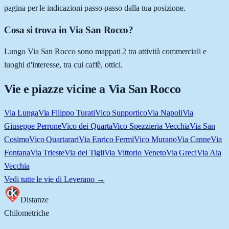
pagina per le indicazioni passo-passo dalla tua posizione.
Cosa si trova in Via San Rocco?
Lungo Via San Rocco sono mappati 2 tra attività commerciali e
luoghi d'interesse, tra cui caffè, ottici.
Vie e piazze vicine a
Via San Rocco
Via Lunga
Via Filippo Turati
Vico Supportico
Via Napoli
Via
Giuseppe Perrone
Vico dei Quarta
Vico Spezzieria Vecchia
Via San
Cosimo
Vico Quartarari
Via Enrico Fermi
Vico Murano
Via Canne
Via
Fontana
Via Trieste
Via dei Tigli
Via Vittorio Veneto
Via Greci
Via Aia
Vecchia
Vedi tutte le vie di
Leverano
→
Distanze
Chilometriche