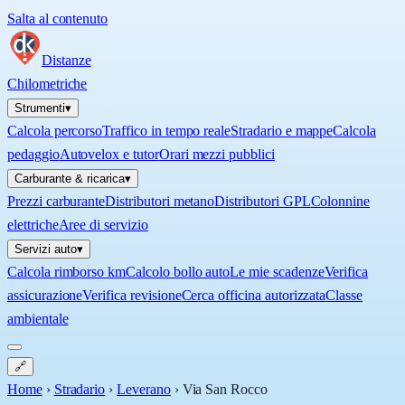
Salta al contenuto
Distanze
Chilometriche
Strumenti
▾
Calcola percorso
Traffico in tempo reale
Stradario e mappe
Calcola
pedaggio
Autovelox e tutor
Orari mezzi pubblici
Carburante & ricarica
▾
Prezzi carburante
Distributori metano
Distributori GPL
Colonnine
elettriche
Aree di servizio
Servizi auto
▾
Calcola rimborso km
Calcolo bollo auto
Le mie scadenze
Verifica
assicurazione
Verifica revisione
Cerca officina autorizzata
Classe
ambientale
🔗
Home
›
Stradario
›
Leverano
›
Via San Rocco