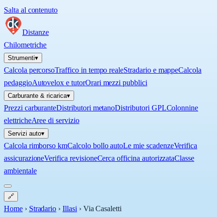
Salta al contenuto
Distanze
Chilometriche
Strumenti
▾
Calcola percorso
Traffico in tempo reale
Stradario e mappe
Calcola
pedaggio
Autovelox e tutor
Orari mezzi pubblici
Carburante & ricarica
▾
Prezzi carburante
Distributori metano
Distributori GPL
Colonnine
elettriche
Aree di servizio
Servizi auto
▾
Calcola rimborso km
Calcolo bollo auto
Le mie scadenze
Verifica
assicurazione
Verifica revisione
Cerca officina autorizzata
Classe
ambientale
🔗
Home
›
Stradario
›
Illasi
›
Via Casaletti