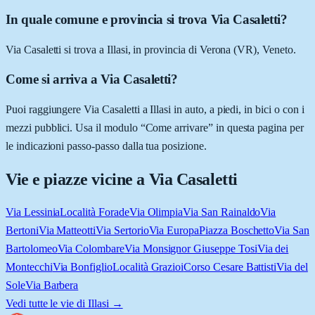
In quale comune e provincia si trova Via Casaletti?
Via Casaletti si trova a Illasi, in provincia di Verona (VR), Veneto.
Come si arriva a Via Casaletti?
Puoi raggiungere Via Casaletti a Illasi in auto, a piedi, in bici o con i
mezzi pubblici. Usa il modulo “Come arrivare” in questa pagina per
le indicazioni passo-passo dalla tua posizione.
Vie e piazze vicine a
Via Casaletti
Via Lessinia
Località Forade
Via Olimpia
Via San Rainaldo
Via
Bertoni
Via Matteotti
Via Sertorio
Via Europa
Piazza Boschetto
Via San
Bartolomeo
Via Colombare
Via Monsignor Giuseppe Tosi
Via dei
Montecchi
Via Bonfiglio
Località Grazioi
Corso Cesare Battisti
Via del
Sole
Via Barbera
Vedi tutte le vie di
Illasi
→