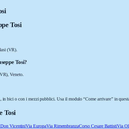
si
pe Tosi
lasi (VR).
useppe Tosi?
 (VR), Veneto.
 in bici o con i mezzi pubblici. Usa il modulo “Come arrivare” in questa
e Tosi
 Don Vicentini
Via Europa
Via Rimembranza
Corso Cesare Battisti
Via Ol