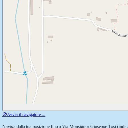
🧭
Avvia il navigatore
→
Naviga dalla tua posizione fino a
Via Monsignor Giuseppe Tosi
(indic