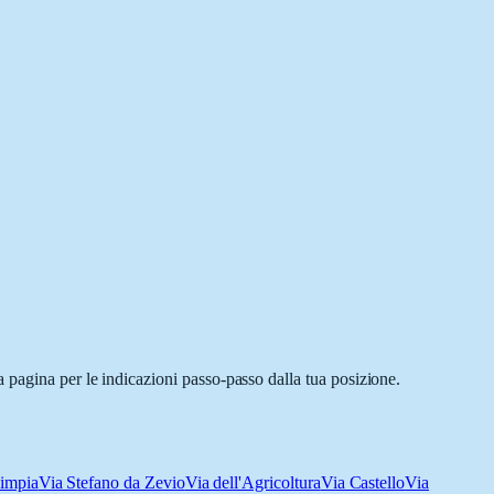
 pagina per le indicazioni passo-passo dalla tua posizione.
impia
Via Stefano da Zevio
Via dell'Agricoltura
Via Castello
Via