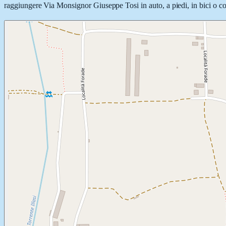
raggiungere Via Monsignor Giuseppe Tosi in auto, a piedi, in bici o con