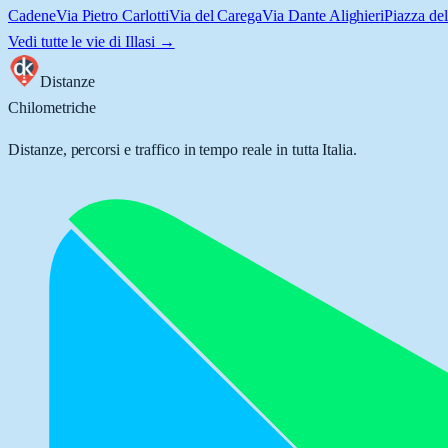
Cadene
Via Pietro Carlotti
Via del Carega
Via Dante Alighieri
Piazza de
Vedi tutte le vie di
Illasi
→
Distanze
Chilometriche
Distanze, percorsi e traffico in tempo reale in tutta Italia.