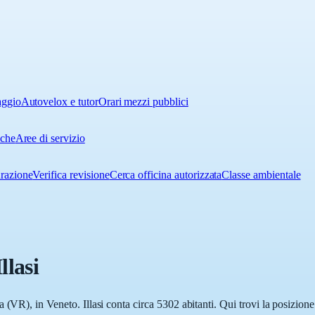
aggio
Autovelox e tutor
Orari mezzi pubblici
iche
Aree di servizio
urazione
Verifica revisione
Cerca officina autorizzata
Classe ambientale
Illasi
(VR), in Veneto. Illasi conta circa 5302 abitanti. Qui trovi la posizione