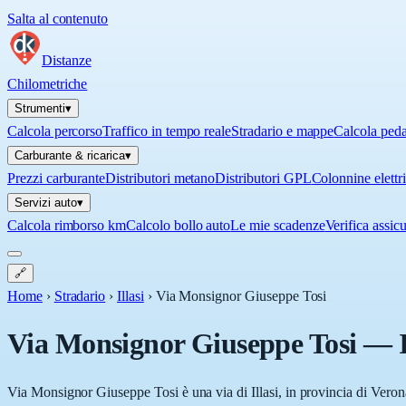
Salta al contenuto
Distanze
Chilometriche
Strumenti
▾
Calcola percorso
Traffico in tempo reale
Stradario e mappe
Calcola ped
Carburante & ricarica
▾
Prezzi carburante
Distributori metano
Distributori GPL
Colonnine elettr
Servizi auto
▾
Calcola rimborso km
Calcolo bollo auto
Le mie scadenze
Verifica assic
🔗
Home
›
Stradario
›
Illasi
›
Via Monsignor Giuseppe Tosi
Via Monsignor Giuseppe Tosi
—
Via Monsignor Giuseppe Tosi è una via di Illasi, in provincia di Verona 