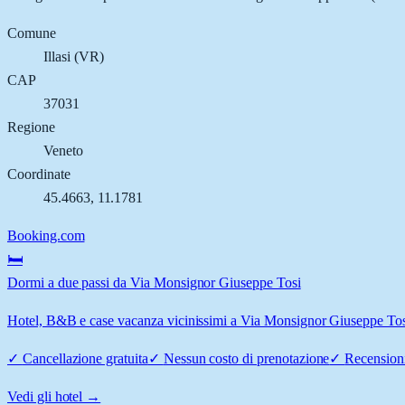
Comune
Illasi
(
VR
)
CAP
37031
Regione
Veneto
Coordinate
45.4663
,
11.1781
Booking.com
🛏️
Dormi a due passi da Via Monsignor Giuseppe Tosi
Hotel, B&B e case vacanza vicinissimi a Via Monsignor Giuseppe Tosi, I
✓
Cancellazione gratuita
✓
Nessun costo di prenotazione
✓
Recensioni
Vedi gli hotel →