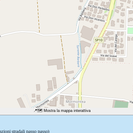
📍
🗺️ Mostra la mappa interattiva
azioni stradali passo passo)