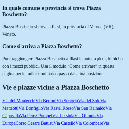
In quale comune e provincia si trova Piazza
Boschetto?
Piazza Boschetto si trova a Illasi, in provincia di Verona (VR),
Veneto.
Come si arriva a Piazza Boschetto?
Puoi raggiungere Piazza Boschetto a Illasi in auto, a piedi, in bici o
con i mezzi pubblici. Usa il modulo “Come arrivare” in questa
pagina per le indicazioni passo-passo dalla tua posizione.
Vie e piazze vicine a
Piazza Boschetto
Via dei Montecchi
Via Bertoni
Via Sertorio
Via del Sole
Via
Matteotti
Via Bonfiglio
Via Rastel Rosso
Via San Rainaldo
Via
Capovilla
Via Perez Pompei
Via Lessinia
Via Olimpia
Via
Europa
Corso Cesare Battisti
Via Castello
Via Colombare
Via