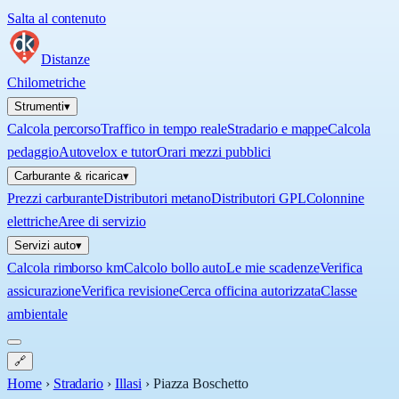
Salta al contenuto
Distanze
Chilometriche
Strumenti
▾
Calcola percorso
Traffico in tempo reale
Stradario e mappe
Calcola
pedaggio
Autovelox e tutor
Orari mezzi pubblici
Carburante & ricarica
▾
Prezzi carburante
Distributori metano
Distributori GPL
Colonnine
elettriche
Aree di servizio
Servizi auto
▾
Calcola rimborso km
Calcolo bollo auto
Le mie scadenze
Verifica
assicurazione
Verifica revisione
Cerca officina autorizzata
Classe
ambientale
🔗
Home
›
Stradario
›
Illasi
›
Piazza Boschetto