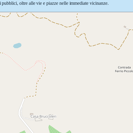
 pubblici, oltre alle vie e piazze nelle immediate vicinanze.