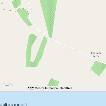
📍
🗺️ Mostra la mappa interattiva
radali passo passo)