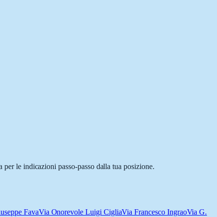
 per le indicazioni passo-passo dalla tua posizione.
iuseppe Fava
Via Onorevole Luigi Ciglia
Via Francesco Ingrao
Via G.