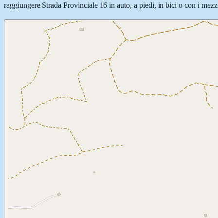
raggiungere Strada Provinciale 16 in auto, a piedi, in bici o con i mezzi