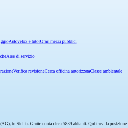
aggio
Autovelox e tutor
Orari mezzi pubblici
iche
Aree di servizio
urazione
Verifica revisione
Cerca officina autorizzata
Classe ambientale
(AG), in Sicilia. Grotte conta circa 5839 abitanti. Qui trovi la posizione