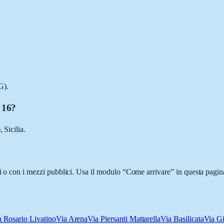
G).
e 16?
 Sicilia.
ci o con i mezzi pubblici. Usa il modulo “Come arrivare” in questa pagina
a Rosario Livatino
Via Arena
Via Piersanti Mattarella
Via Basilicata
Via G