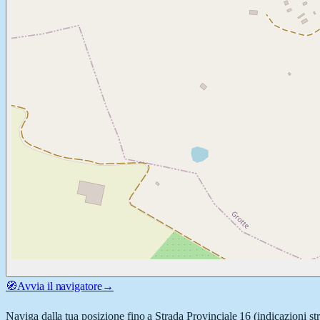
🧭
Avvia il navigatore
→
Naviga dalla tua posizione fino a
Strada Provinciale 16
(indicazioni st