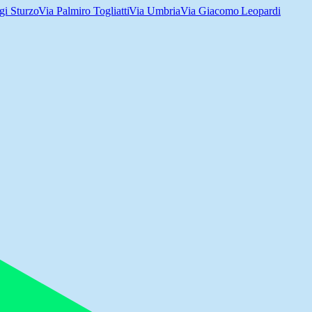
gi Sturzo
Via Palmiro Togliatti
Via Umbria
Via Giacomo Leopardi