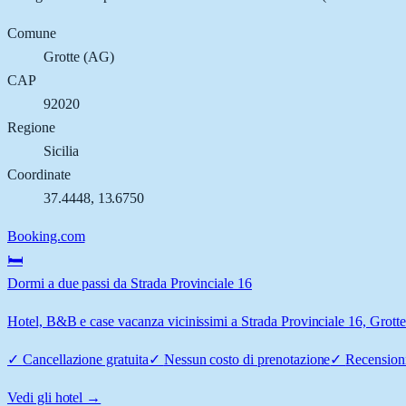
Comune
Grotte
(
AG
)
CAP
92020
Regione
Sicilia
Coordinate
37.4448
,
13.6750
Booking.com
🛏️
Dormi a due passi da Strada Provinciale 16
Hotel, B&B e case vacanza vicinissimi a Strada Provinciale 16, Grotte:
✓
Cancellazione gratuita
✓
Nessun costo di prenotazione
✓
Recensioni
Vedi gli hotel →