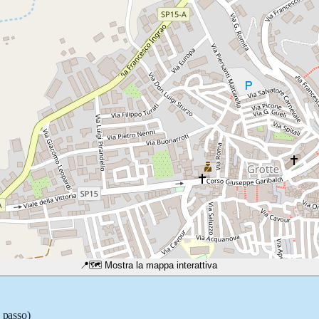
📍
🗺️ Mostra la mappa interattiva
o passo)