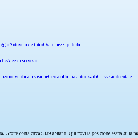
aggio
Autovelox e tutor
Orari mezzi pubblici
iche
Aree di servizio
urazione
Verifica revisione
Cerca officina autorizzata
Classe ambientale
ia. Grotte conta circa 5839 abitanti. Qui trovi la posizione esatta sulla