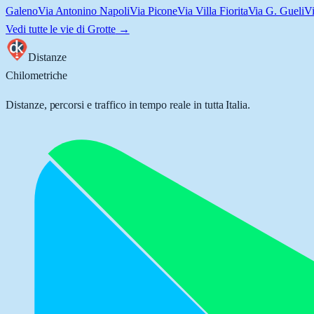
Galeno
Via Antonino Napoli
Via Picone
Via Villa Fiorita
Via G. Gueli
V
Vedi tutte le vie di
Grotte
→
Distanze
Chilometriche
Distanze, percorsi e traffico in tempo reale in tutta Italia.