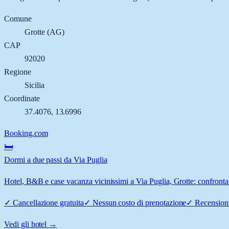
Comune
Grotte
(
AG
)
CAP
92020
Regione
Sicilia
Coordinate
37.4076
,
13.6996
Booking.com
🛏️
Dormi a due passi da Via Puglia
Hotel, B&B e case vacanza vicinissimi a Via Puglia, Grotte: confronta 
✓
Cancellazione gratuita
✓
Nessun costo di prenotazione
✓
Recensioni
Vedi gli hotel →