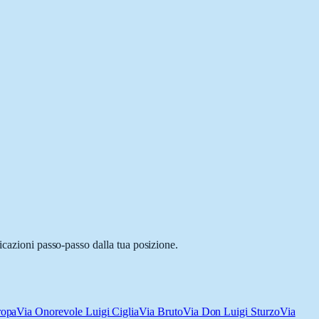
icazioni passo-passo dalla tua posizione.
ropa
Via Onorevole Luigi Ciglia
Via Bruto
Via Don Luigi Sturzo
Via