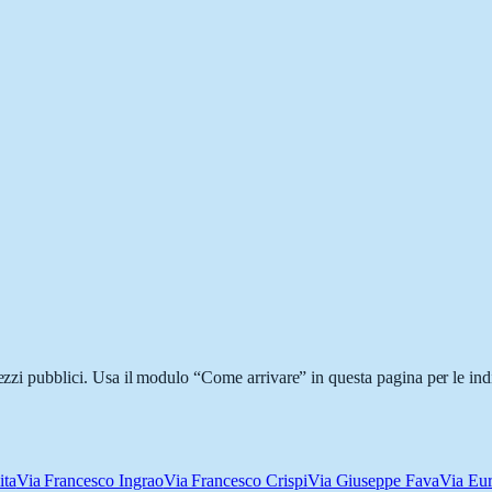
mezzi pubblici. Usa il modulo “Come arrivare” in questa pagina per le ind
ita
Via Francesco Ingrao
Via Francesco Crispi
Via Giuseppe Fava
Via Eu