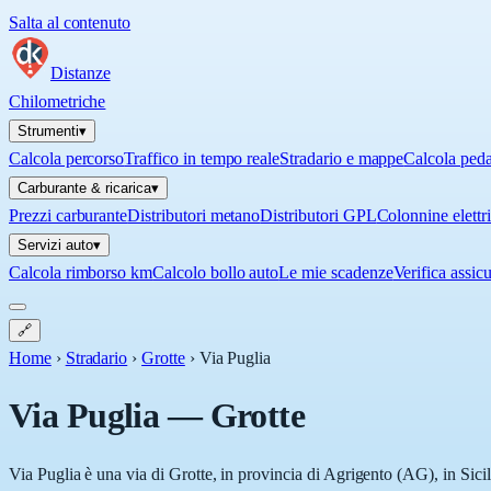
Salta al contenuto
Distanze
Chilometriche
Strumenti
▾
Calcola percorso
Traffico in tempo reale
Stradario e mappe
Calcola ped
Carburante & ricarica
▾
Prezzi carburante
Distributori metano
Distributori GPL
Colonnine elettr
Servizi auto
▾
Calcola rimborso km
Calcolo bollo auto
Le mie scadenze
Verifica assic
🔗
Home
›
Stradario
›
Grotte
›
Via Puglia
Via Puglia
—
Grotte
Via Puglia è una via di Grotte, in provincia di Agrigento (AG), in Sicil