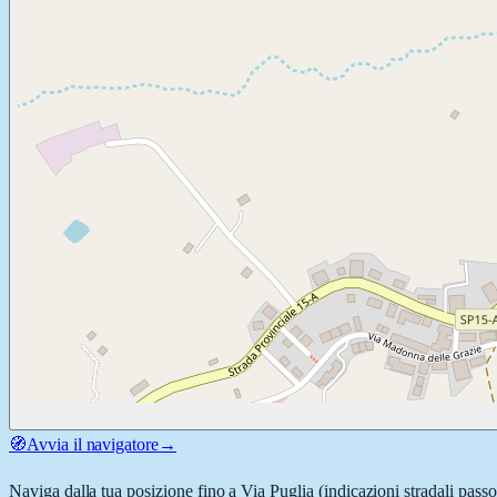
🧭
Avvia il navigatore
→
Naviga dalla tua posizione fino a
Via Puglia
(indicazioni stradali pass