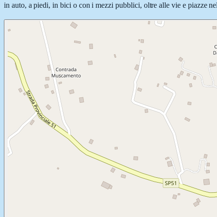
in auto, a piedi, in bici o con i mezzi pubblici, oltre alle vie e piazze 