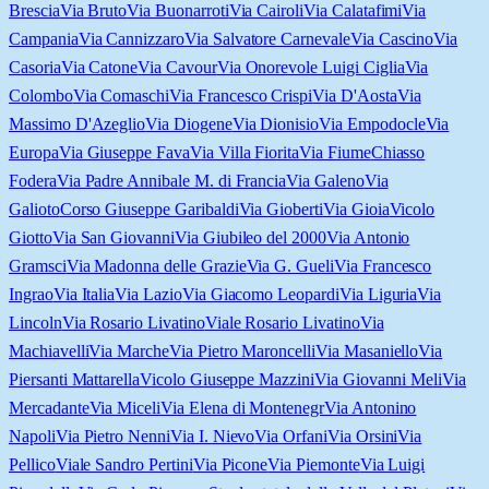
Brescia
Via Bruto
Via Buonarroti
Via Cairoli
Via Calatafimi
Via
Campania
Via Cannizzaro
Via Salvatore Carnevale
Via Cascino
Via
Casoria
Via Catone
Via Cavour
Via Onorevole Luigi Ciglia
Via
Colombo
Via Comaschi
Via Francesco Crispi
Via D'Aosta
Via
Massimo D'Azeglio
Via Diogene
Via Dionisio
Via Empodocle
Via
Europa
Via Giuseppe Fava
Via Villa Fiorita
Via Fiume
Chiasso
Fodera
Via Padre Annibale M. di Francia
Via Galeno
Via
Galioto
Corso Giuseppe Garibaldi
Via Gioberti
Via Gioia
Vicolo
Giotto
Via San Giovanni
Via Giubileo del 2000
Via Antonio
Gramsci
Via Madonna delle Grazie
Via G. Gueli
Via Francesco
Ingrao
Via Italia
Via Lazio
Via Giacomo Leopardi
Via Liguria
Via
Lincoln
Via Rosario Livatino
Viale Rosario Livatino
Via
Machiavelli
Via Marche
Via Pietro Maroncelli
Via Masaniello
Via
Piersanti Mattarella
Vicolo Giuseppe Mazzini
Via Giovanni Meli
Via
Mercadante
Via Miceli
Via Elena di Montenegr
Via Antonino
Napoli
Via Pietro Nenni
Via I. Nievo
Via Orfani
Via Orsini
Via
Pellico
Viale Sandro Pertini
Via Picone
Via Piemonte
Via Luigi