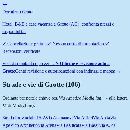
🛏️
Dormire a Grotte
Hotel, B&B e case vacanza a Grotte (AG): confronta prezzi e
disponibilità.
✓
Cancellazione gratuita
✓
Nessun costo di prenotazione
✓
Recensioni verificate
Vedi disponibilità e prezzi →
🔧
Officine e revisione auto a
Grotte
Centri revisione e autoriparazioni con indirizzi e mappa →
Strade e vie di
Grotte
(
106
)
Ordinate per parola chiave (es.
Via Amedeo Modigliani
→ alla lettera
M
di Modigliani).
Strada Provinciale 15-A
Via Acquanova
Via Alfieri
Via Anita
Via
Ape
Vico Architetto
Via Arena
Via Basilicata
Via Bassi
Via A. da