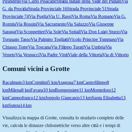
Pirandello
Via Carlo Pisacane
Strada statale della Valle del Platani
Via
G. da Procida
Strada Provinciale 16
Strada Provinciale 51
Strada
Provinciale 74
Via Puglia
Via U. Rassi
Via Roma
Via Romano
Via G.
Romita
Via Rossini
Via Sacramento
Via Saluzzo
Via Giuseppe
Saragat
Via Scoppettieri
Via Sole
Via Spitali
Via Don Luigi Sturzo
Via
Torquato Tasso
Via Palmiro Togliatti
Vicolo Principe Tommaso
Via
Chiasso Torre
Via Toscana
Via Filippo Turati
Via Umbria
Via
Veneto
Via Vespucci
Via Padre Vinti
Viale della Vittoria
Via di Vittorio
Comuni vicini a
Grotte
Racalmuto
3
km
Comitini
5
km
Aragona
7
km
Castrofilippo
8
km
Milena
8
km
Favara
10
km
Bompensiere
11
km
Montedoro
12
km
Campofranco
12
km
Joppolo Giancaxio
13
km
Santa Elisabetta
13
km
Sutera
14
km
Visualizza la mappa di
Grotte
, consulta lo stradario completo delle
vie, calcola le distanze chilometriche verso altre città e i tempi di