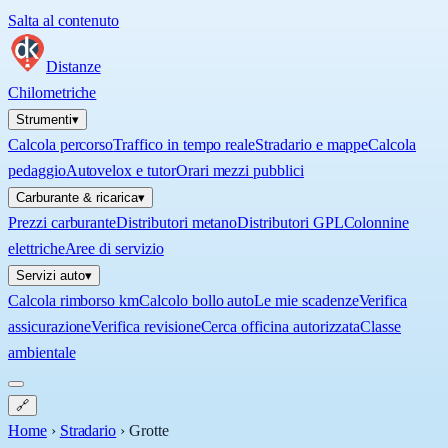
Salta al contenuto
Distanze
Chilometriche
Strumenti
▾
Calcola percorso
Traffico in tempo reale
Stradario e mappe
Calcola
pedaggio
Autovelox e tutor
Orari mezzi pubblici
Carburante & ricarica
▾
Prezzi carburante
Distributori metano
Distributori GPL
Colonnine
elettriche
Aree di servizio
Servizi auto
▾
Calcola rimborso km
Calcolo bollo auto
Le mie scadenze
Verifica
assicurazione
Verifica revisione
Cerca officina autorizzata
Classe
ambientale
🔗
Home
›
Stradario
›
Grotte