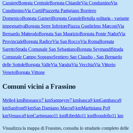
Cassiere
Borgata Centrale
Borgata Chianile
Via Condumino
Via
Cundümino
Via Curtil
Piazzetta Partigiano Borriero
Domenico
Borgata Garneri
Borgata Grande
Betulla solitaria - variante
impegnativa
Borgata Serre Inferiore
Piazza Guglielmo Marconi
Via
Bernardo Matteodo
Borgata San Maurizio
Borgata Ponte Nadot
Via
Provinciale
Borgata Radice
Via San Rocco
Via Roma
Borgata
Saretto
Strada Comunale San Sebastiano
Borgata Seymandi
Strada
Comunale Campo Soprano
Sentiero San Claudio - San Bernardo
delle Sottole
Borgata Valle
Via Varaita
Via Vecchia
Via Vittorio
Veneto
Borgata Vittone
Comuni vicini a
Frassino
Melle
4
km
Brossasco
7
km
Sampeyre
7
km
Isasca
9
km
Gambasca
9
km
Sanfront
9
km
San Damiano Macra
9
km
Martiniana Po
9
km
Venasca
9
km
Cartignano
11
km
Rifreddo
11
km
Brondello
11
km
Visualizza la mappa di
Frassino
, consulta lo stradario completo delle