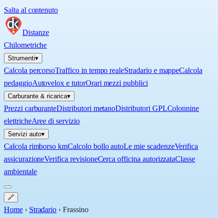
Salta al contenuto
Distanze
Chilometriche
Strumenti
▾
Calcola percorso
Traffico in tempo reale
Stradario e mappe
Calcola
pedaggio
Autovelox e tutor
Orari mezzi pubblici
Carburante & ricarica
▾
Prezzi carburante
Distributori metano
Distributori GPL
Colonnine
elettriche
Aree di servizio
Servizi auto
▾
Calcola rimborso km
Calcolo bollo auto
Le mie scadenze
Verifica
assicurazione
Verifica revisione
Cerca officina autorizzata
Classe
ambientale
🔗
Home
›
Stradario
›
Frassino