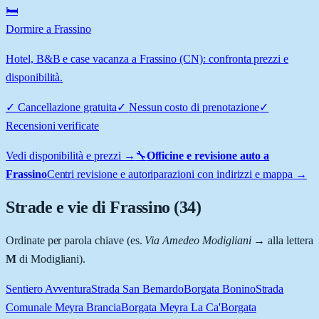
🛏️
Dormire a Frassino
Hotel, B&B e case vacanza a Frassino (CN): confronta prezzi e
disponibilità.
✓
Cancellazione gratuita
✓
Nessun costo di prenotazione
✓
Recensioni verificate
Vedi disponibilità e prezzi →
🔧
Officine e revisione auto a
Frassino
Centri revisione e autoriparazioni con indirizzi e mappa →
Strade e vie di
Frassino
(
34
)
Ordinate per parola chiave (es.
Via Amedeo Modigliani
→ alla lettera
M
di Modigliani).
Sentiero Avventura
Strada San Bernardo
Borgata Bonino
Strada
Comunale Meyra Brancia
Borgata Meyra La Ca'
Borgata