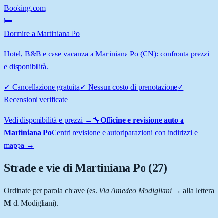
Booking.com
🛏️
Dormire a Martiniana Po
Hotel, B&B e case vacanza a Martiniana Po (CN): confronta prezzi
e disponibilità.
✓
Cancellazione gratuita
✓
Nessun costo di prenotazione
✓
Recensioni verificate
Vedi disponibilità e prezzi →
🔧
Officine e revisione auto a
Martiniana Po
Centri revisione e autoriparazioni con indirizzi e
mappa →
Strade e vie di
Martiniana Po
(
27
)
Ordinate per parola chiave (es.
Via Amedeo Modigliani
→ alla lettera
M
di Modigliani).