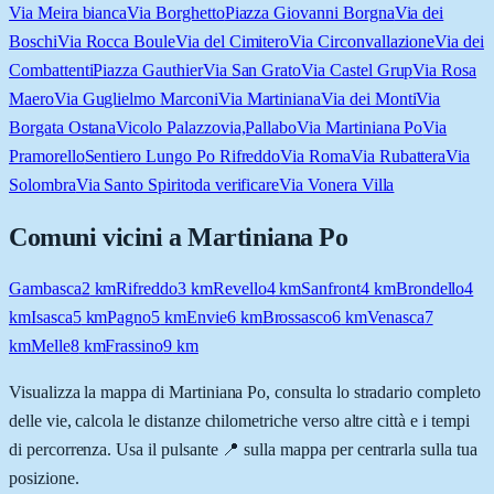
Via Meira bianca
Via Borghetto
Piazza Giovanni Borgna
Via dei
Boschi
Via Rocca Boule
Via del Cimitero
Via Circonvallazione
Via dei
Combattenti
Piazza Gauthier
Via San Grato
Via Castel Grup
Via Rosa
Maero
Via Guglielmo Marconi
Via Martiniana
Via dei Monti
Via
Borgata Ostana
Vicolo Palazzo
via,Pallabo
Via Martiniana Po
Via
Pramorello
Sentiero Lungo Po Rifreddo
Via Roma
Via Rubattera
Via
Solombra
Via Santo Spirito
da verificare
Via Vonera Villa
Comuni vicini a
Martiniana Po
Gambasca
2
km
Rifreddo
3
km
Revello
4
km
Sanfront
4
km
Brondello
4
km
Isasca
5
km
Pagno
5
km
Envie
6
km
Brossasco
6
km
Venasca
7
km
Melle
8
km
Frassino
9
km
Visualizza la mappa di
Martiniana Po
, consulta lo stradario completo
delle vie, calcola le distanze chilometriche verso altre città e i tempi
di percorrenza. Usa il pulsante 📍 sulla mappa per centrarla sulla tua
posizione.