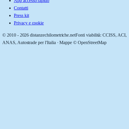
App accesso rapido
Contatti
Press kit
Privacy e cookie
© 2010 -
2026
distanzechilometriche.net
Fonti viabilità: CCISS, ACI,
ANAS, Autostrade per l'Italia · Mappe © OpenStreetMap