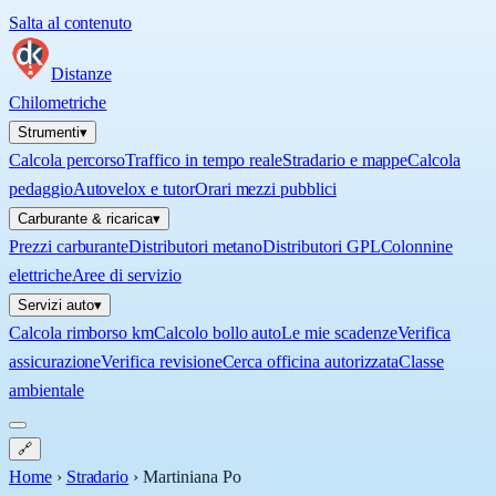
Salta al contenuto
Distanze
Chilometriche
Strumenti
▾
Calcola percorso
Traffico in tempo reale
Stradario e mappe
Calcola
pedaggio
Autovelox e tutor
Orari mezzi pubblici
Carburante & ricarica
▾
Prezzi carburante
Distributori metano
Distributori GPL
Colonnine
elettriche
Aree di servizio
Servizi auto
▾
Calcola rimborso km
Calcolo bollo auto
Le mie scadenze
Verifica
assicurazione
Verifica revisione
Cerca officina autorizzata
Classe
ambientale
🔗
Home
›
Stradario
›
Martiniana Po