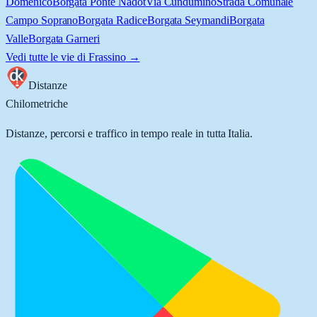
Domenico
Borgata Ponte Nadot
Via Cundümino
Strada Comunale
Campo Soprano
Borgata Radice
Borgata Seymandi
Borgata
Valle
Borgata Garneri
Vedi tutte le vie di
Frassino
→
Distanze
Chilometriche
Distanze, percorsi e traffico in tempo reale in tutta Italia.