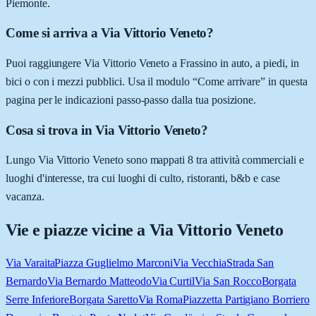
Piemonte.
Come si arriva a Via Vittorio Veneto?
Puoi raggiungere Via Vittorio Veneto a Frassino in auto, a piedi, in
bici o con i mezzi pubblici. Usa il modulo “Come arrivare” in questa
pagina per le indicazioni passo-passo dalla tua posizione.
Cosa si trova in Via Vittorio Veneto?
Lungo Via Vittorio Veneto sono mappati 8 tra attività commerciali e
luoghi d'interesse, tra cui luoghi di culto, ristoranti, b&b e case
vacanza.
Vie e piazze vicine a
Via Vittorio Veneto
Via Varaita
Piazza Guglielmo Marconi
Via Vecchia
Strada San
Bernardo
Via Bernardo Matteodo
Via Curtil
Via San Rocco
Borgata
Serre Inferiore
Borgata Saretto
Via Roma
Piazzetta Partigiano Borriero