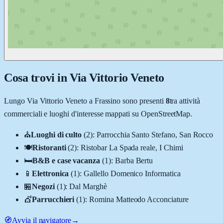
Cosa trovi in
Via Vittorio Veneto
Lungo
Via Vittorio Veneto
a
Frassino
sono presenti
8
tra attività
commerciali e luoghi d'interesse mappati su OpenStreetMap.
⛪
Luoghi di culto
(
2
)
:
Parrocchia Santo Stefano, San Rocco
🍽️
Ristoranti
(
2
)
:
Ristobar La Spada reale, I Chimi
🛏️
B&B e case vacanza
(
1
)
:
Barba Bertu
📱
Elettronica
(
1
)
:
Gallello Domenico Informatica
🏪
Negozi
(
1
)
:
Dal Marghè
💇
Parrucchieri
(
1
)
:
Romina Matteodo Acconciature
🧭
Avvia il navigatore
→