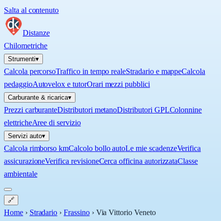
Salta al contenuto
Distanze
Chilometriche
Strumenti
▾
Calcola percorso
Traffico in tempo reale
Stradario e mappe
Calcola
pedaggio
Autovelox e tutor
Orari mezzi pubblici
Carburante & ricarica
▾
Prezzi carburante
Distributori metano
Distributori GPL
Colonnine
elettriche
Aree di servizio
Servizi auto
▾
Calcola rimborso km
Calcolo bollo auto
Le mie scadenze
Verifica
assicurazione
Verifica revisione
Cerca officina autorizzata
Classe
ambientale
🔗
Home
›
Stradario
›
Frassino
›
Via Vittorio Veneto