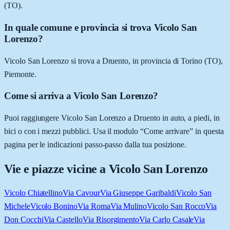
(TO).
In quale comune e provincia si trova Vicolo San
Lorenzo?
Vicolo San Lorenzo si trova a Druento, in provincia di Torino (TO),
Piemonte.
Come si arriva a Vicolo San Lorenzo?
Puoi raggiungere Vicolo San Lorenzo a Druento in auto, a piedi, in
bici o con i mezzi pubblici. Usa il modulo “Come arrivare” in questa
pagina per le indicazioni passo-passo dalla tua posizione.
Vie e piazze vicine a
Vicolo San Lorenzo
Vicolo Chiatellino
Via Cavour
Via Giuseppe Garibaldi
Vicolo San
Michele
Vicolo Bonino
Via Roma
Via Mulino
Vicolo San Rocco
Via
Don Cocchi
Via Castello
Via Risorgimento
Via Carlo Casale
Via