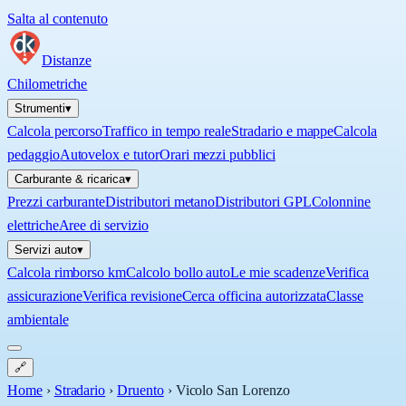
Salta al contenuto
Distanze
Chilometriche
Strumenti
▾
Calcola percorso
Traffico in tempo reale
Stradario e mappe
Calcola
pedaggio
Autovelox e tutor
Orari mezzi pubblici
Carburante & ricarica
▾
Prezzi carburante
Distributori metano
Distributori GPL
Colonnine
elettriche
Aree di servizio
Servizi auto
▾
Calcola rimborso km
Calcolo bollo auto
Le mie scadenze
Verifica
assicurazione
Verifica revisione
Cerca officina autorizzata
Classe
ambientale
🔗
Home
›
Stradario
›
Druento
›
Vicolo San Lorenzo