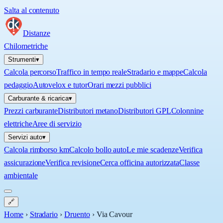
Salta al contenuto
Distanze
Chilometriche
Strumenti
▾
Calcola percorso
Traffico in tempo reale
Stradario e mappe
Calcola
pedaggio
Autovelox e tutor
Orari mezzi pubblici
Carburante & ricarica
▾
Prezzi carburante
Distributori metano
Distributori GPL
Colonnine
elettriche
Aree di servizio
Servizi auto
▾
Calcola rimborso km
Calcolo bollo auto
Le mie scadenze
Verifica
assicurazione
Verifica revisione
Cerca officina autorizzata
Classe
ambientale
🔗
Home
›
Stradario
›
Druento
›
Via Cavour