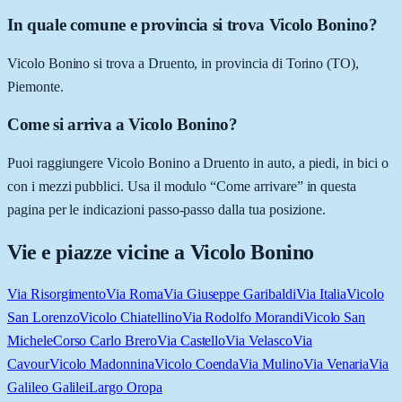
In quale comune e provincia si trova Vicolo Bonino?
Vicolo Bonino si trova a Druento, in provincia di Torino (TO),
Piemonte.
Come si arriva a Vicolo Bonino?
Puoi raggiungere Vicolo Bonino a Druento in auto, a piedi, in bici o
con i mezzi pubblici. Usa il modulo “Come arrivare” in questa
pagina per le indicazioni passo-passo dalla tua posizione.
Vie e piazze vicine a
Vicolo Bonino
Via Risorgimento
Via Roma
Via Giuseppe Garibaldi
Via Italia
Vicolo
San Lorenzo
Vicolo Chiatellino
Via Rodolfo Morandi
Vicolo San
Michele
Corso Carlo Brero
Via Castello
Via Velasco
Via
Cavour
Vicolo Madonnina
Vicolo Coenda
Via Mulino
Via Venaria
Via
Galileo Galilei
Largo Oropa