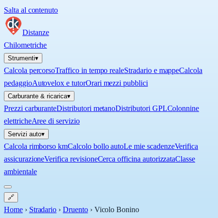
Salta al contenuto
Distanze
Chilometriche
Strumenti
▾
Calcola percorso
Traffico in tempo reale
Stradario e mappe
Calcola
pedaggio
Autovelox e tutor
Orari mezzi pubblici
Carburante & ricarica
▾
Prezzi carburante
Distributori metano
Distributori GPL
Colonnine
elettriche
Aree di servizio
Servizi auto
▾
Calcola rimborso km
Calcolo bollo auto
Le mie scadenze
Verifica
assicurazione
Verifica revisione
Cerca officina autorizzata
Classe
ambientale
🔗
Home
›
Stradario
›
Druento
›
Vicolo Bonino