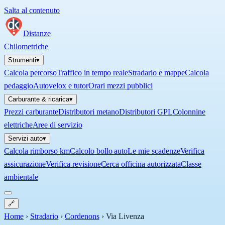
Salta al contenuto
Distanze
Chilometriche
Strumenti
▾
Calcola percorso
Traffico in tempo reale
Stradario e mappe
Calcola
pedaggio
Autovelox e tutor
Orari mezzi pubblici
Carburante & ricarica
▾
Prezzi carburante
Distributori metano
Distributori GPL
Colonnine
elettriche
Aree di servizio
Servizi auto
▾
Calcola rimborso km
Calcolo bollo auto
Le mie scadenze
Verifica
assicurazione
Verifica revisione
Cerca officina autorizzata
Classe
ambientale
🔗
Home
›
Stradario
›
Cordenons
›
Via Livenza