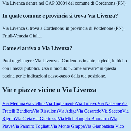
Via Livenza rientra nel CAP 33084 del comune di Cordenons (PN).
In quale comune e provincia si trova Via Livenza?
Via Livenza si trova a Cordenons, in provincia di Pordenone (PN),
Friuli-Venezia Giulia.
Come si arriva a Via Livenza?
Puoi raggiungere Via Livenza a Cordenons in auto, a piedi, in bici o
con i mezzi pubblici. Usa il modulo “Come arrivare” in questa
pagina per le indicazioni passo-passo dalla tua posizione.
Vie e piazze vicine a
Via Livenza
Via Meduna
Via Cellina
Via Tagliamento
Via Timavo
Via Natisone
Via
Fratelli Bandiera
Via Rissulons
Via Adige
Via Cesaredo
Via Saccon
Via
Rigolo
Via Creta
Via Gleriuzza
Via Michelangelo Buonarroti
Via
Piave
Via Palmiro Togliatti
Via Monte Grappa
Via Gianbattista Vico