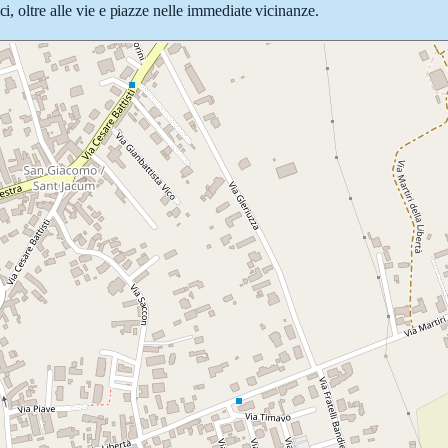
i, oltre alle vie e piazze nelle immediate vicinanze.