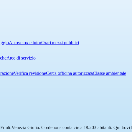
aggio
Autovelox e tutor
Orari mezzi pubblici
iche
Aree di servizio
urazione
Verifica revisione
Cerca officina autorizzata
Classe ambientale
riuli-Venezia Giulia. Cordenons conta circa 18.203 abitanti. Qui trovi l