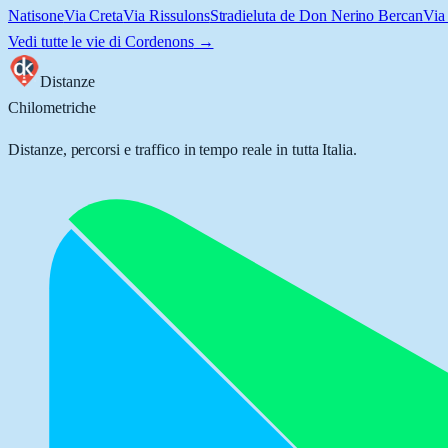
Natisone
Via Creta
Via Rissulons
Stradieluta de Don Nerino Bercan
Via 
Vedi tutte le vie di
Cordenons
→
Distanze
Chilometriche
Distanze, percorsi e traffico in tempo reale in tutta Italia.