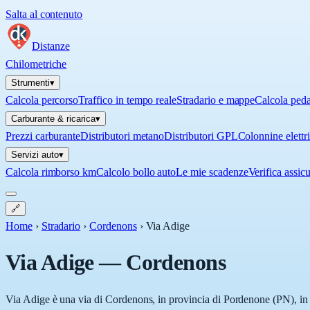
Salta al contenuto
Distanze
Chilometriche
Strumenti
▾
Calcola percorso
Traffico in tempo reale
Stradario e mappe
Calcola ped
Carburante & ricarica
▾
Prezzi carburante
Distributori metano
Distributori GPL
Colonnine elettr
Servizi auto
▾
Calcola rimborso km
Calcolo bollo auto
Le mie scadenze
Verifica assic
🔗
Home
›
Stradario
›
Cordenons
›
Via Adige
Via Adige
—
Cordenons
Via Adige è una via di Cordenons, in provincia di Pordenone (PN), in F