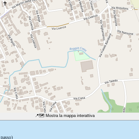
📍
🗺️ Mostra la mappa interattiva
 passo)