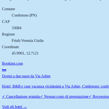
Comune
Cordenons
(
PN
)
CAP
33084
Regione
Friuli-Venezia Giulia
Coordinate
45.9901
,
12.7121
Booking.com
🛏️
Dormi a due passi da Via Adige
Hotel, B&B e case vacanza vicinissimi a Via Adige, Cordenons: confron
✓
Cancellazione gratuita
✓
Nessun costo di prenotazione
✓
Recensioni
Vedi gli hotel →