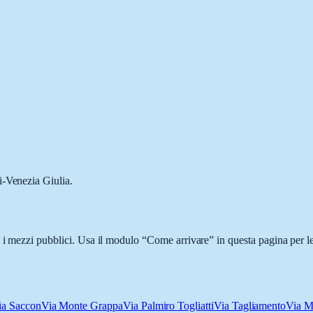
i-Venezia Giulia.
 i mezzi pubblici. Usa il modulo “Come arrivare” in questa pagina per le
ia Saccon
Via Monte Grappa
Via Palmiro Togliatti
Via Tagliamento
Via M