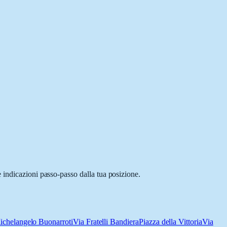
 indicazioni passo-passo dalla tua posizione.
ichelangelo Buonarroti
Via Fratelli Bandiera
Piazza della Vittoria
Via