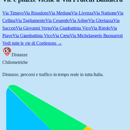
Via Timavo
Via Rissulons
Via Meduna
Via Livenza
Via Natisone
Via
Cellina
Via Tagliamento
Via Cesaredo
Via Adige
Via Gleriuzza
Via
Saccon
Via Giovanni Verga
Via Gianbattista Vico
Via Rigolo
Via
Piave
Via Giambattista Vico
Via Creta
Via Michelangelo Buonarroti
Vedi tutte le vie di
Cordenons
→
Distanze
Chilometriche
Distanze, percorsi e traffico in tempo reale in tutta Italia.