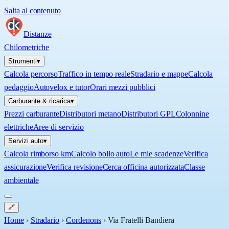
Salta al contenuto
Distanze
Chilometriche
Strumenti
▾
Calcola percorso
Traffico in tempo reale
Stradario e mappe
Calcola
pedaggio
Autovelox e tutor
Orari mezzi pubblici
Carburante & ricarica
▾
Prezzi carburante
Distributori metano
Distributori GPL
Colonnine
elettriche
Aree di servizio
Servizi auto
▾
Calcola rimborso km
Calcolo bollo auto
Le mie scadenze
Verifica
assicurazione
Verifica revisione
Cerca officina autorizzata
Classe
ambientale
🔗
Home
›
Stradario
›
Cordenons
›
Via Fratelli Bandiera