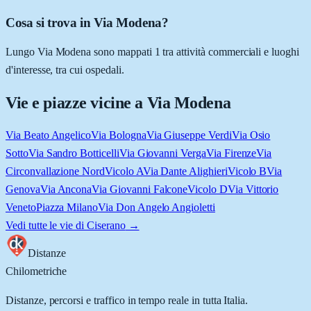
Cosa si trova in Via Modena?
Lungo Via Modena sono mappati 1 tra attività commerciali e luoghi
d'interesse, tra cui ospedali.
Vie e piazze vicine a
Via Modena
Via Beato Angelico
Via Bologna
Via Giuseppe Verdi
Via Osio
Sotto
Via Sandro Botticelli
Via Giovanni Verga
Via Firenze
Via
Circonvallazione Nord
Vicolo A
Via Dante Alighieri
Vicolo B
Via
Genova
Via Ancona
Via Giovanni Falcone
Vicolo D
Via Vittorio
Veneto
Piazza Milano
Via Don Angelo Angioletti
Vedi tutte le vie di
Ciserano
→
Distanze
Chilometriche
Distanze, percorsi e traffico in tempo reale in tutta Italia.