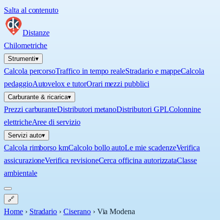
Salta al contenuto
Distanze
Chilometriche
Strumenti
▾
Calcola percorso
Traffico in tempo reale
Stradario e mappe
Calcola
pedaggio
Autovelox e tutor
Orari mezzi pubblici
Carburante & ricarica
▾
Prezzi carburante
Distributori metano
Distributori GPL
Colonnine
elettriche
Aree di servizio
Servizi auto
▾
Calcola rimborso km
Calcolo bollo auto
Le mie scadenze
Verifica
assicurazione
Verifica revisione
Cerca officina autorizzata
Classe
ambientale
🔗
Home
›
Stradario
›
Ciserano
›
Via Modena