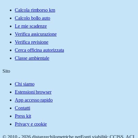
Calcola rimborso km
Calcolo bollo auto
Le mie scadenze
Verifica assicurazione
Verifica revisione
Cerca officina autorizzata
Classe ambientale
Sito
Chi siamo
Estensioni browser
App accesso rapido
Contatti
Press kit
Privacy e cookie
© 2010 -
2026
distanzechilometriche.net
Fonti viabilità: CCISS, ACI,