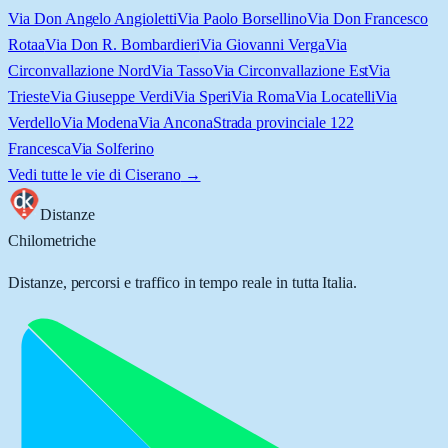
Via Don Angelo Angioletti
Via Paolo Borsellino
Via Don Francesco
Rotaa
Via Don R. Bombardieri
Via Giovanni Verga
Via
Circonvallazione Nord
Via Tasso
Via Circonvallazione Est
Via
Trieste
Via Giuseppe Verdi
Via Speri
Via Roma
Via Locatelli
Via
Verdello
Via Modena
Via Ancona
Strada provinciale 122
Francesca
Via Solferino
Vedi tutte le vie di
Ciserano
→
Distanze
Chilometriche
Distanze, percorsi e traffico in tempo reale in tutta Italia.