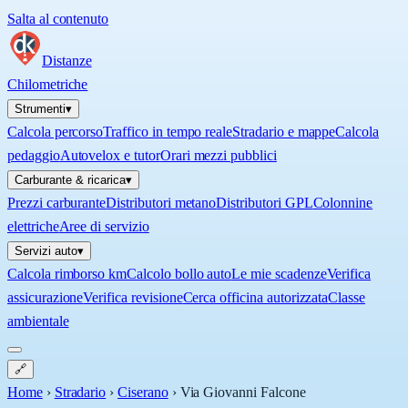
Salta al contenuto
Distanze
Chilometriche
Strumenti
▾
Calcola percorso
Traffico in tempo reale
Stradario e mappe
Calcola
pedaggio
Autovelox e tutor
Orari mezzi pubblici
Carburante & ricarica
▾
Prezzi carburante
Distributori metano
Distributori GPL
Colonnine
elettriche
Aree di servizio
Servizi auto
▾
Calcola rimborso km
Calcolo bollo auto
Le mie scadenze
Verifica
assicurazione
Verifica revisione
Cerca officina autorizzata
Classe
ambientale
🔗
Home
›
Stradario
›
Ciserano
›
Via Giovanni Falcone