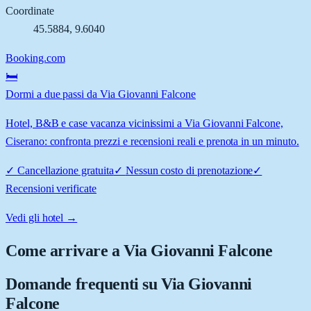
Coordinate
45.5884
,
9.6040
Booking.com
🛏️
Dormi a due passi da Via Giovanni Falcone
Hotel, B&B e case vacanza vicinissimi a Via Giovanni Falcone,
Ciserano: confronta prezzi e recensioni reali e prenota in un minuto.
✓
Cancellazione gratuita
✓
Nessun costo di prenotazione
✓
Recensioni verificate
Vedi gli hotel →
Come arrivare a
Via Giovanni Falcone
Domande frequenti su
Via Giovanni
Falcone