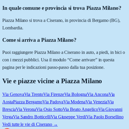
In quale comune e provincia si trova Piazza Milano?
Piazza Milano si trova a Ciserano, in provincia di Bergamo (BG),
Lombardia.
Come si arriva a Piazza Milano?
Puoi raggiungere Piazza Milano a Ciserano in auto, a piedi, in bici o
con i mezzi pubblici. Usa il modulo “Come arrivare” in questa
pagina per le indicazioni passo-passo dalla tua posizione.
Vie e piazze vicine a
Piazza Milano
Via Genova
Via Trento
Via Firenze
Via Bologna
Via Ancona
Via
Aosta
Piazza Bergamo
Via Padova
Via Modena
Via Venezia
Via
Brescia
Via Verona
Via Osio Sotto
Via Beato Angelico
Via Giovanni
Verga
Via Sandro Botticelli
Via Giuseppe Verdi
Via Paolo Borsellino
Vedi tutte le vie di
Ciserano
→