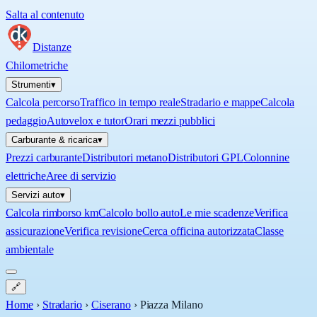
Salta al contenuto
Distanze
Chilometriche
Strumenti
▾
Calcola percorso
Traffico in tempo reale
Stradario e mappe
Calcola
pedaggio
Autovelox e tutor
Orari mezzi pubblici
Carburante & ricarica
▾
Prezzi carburante
Distributori metano
Distributori GPL
Colonnine
elettriche
Aree di servizio
Servizi auto
▾
Calcola rimborso km
Calcolo bollo auto
Le mie scadenze
Verifica
assicurazione
Verifica revisione
Cerca officina autorizzata
Classe
ambientale
🔗
Home
›
Stradario
›
Ciserano
›
Piazza Milano