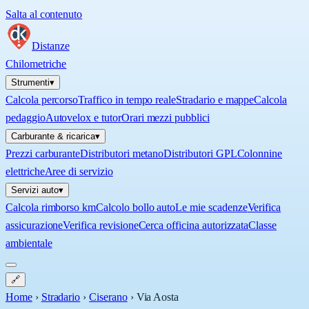
Salta al contenuto
Distanze
Chilometriche
Strumenti
▾
Calcola percorso
Traffico in tempo reale
Stradario e mappe
Calcola
pedaggio
Autovelox e tutor
Orari mezzi pubblici
Carburante & ricarica
▾
Prezzi carburante
Distributori metano
Distributori GPL
Colonnine
elettriche
Aree di servizio
Servizi auto
▾
Calcola rimborso km
Calcolo bollo auto
Le mie scadenze
Verifica
assicurazione
Verifica revisione
Cerca officina autorizzata
Classe
ambientale
🔗
Home
›
Stradario
›
Ciserano
›
Via Aosta