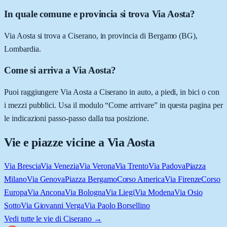
In quale comune e provincia si trova Via Aosta?
Via Aosta si trova a Ciserano, in provincia di Bergamo (BG),
Lombardia.
Come si arriva a Via Aosta?
Puoi raggiungere Via Aosta a Ciserano in auto, a piedi, in bici o con
i mezzi pubblici. Usa il modulo “Come arrivare” in questa pagina per
le indicazioni passo-passo dalla tua posizione.
Vie e piazze vicine a
Via Aosta
Via Brescia
Via Venezia
Via Verona
Via Trento
Via Padova
Piazza
Milano
Via Genova
Piazza Bergamo
Corso America
Via Firenze
Corso
Europa
Via Ancona
Via Bologna
Via Liegi
Via Modena
Via Osio
Sotto
Via Giovanni Verga
Via Paolo Borsellino
Vedi tutte le vie di
Ciserano
→