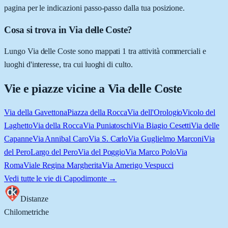
pagina per le indicazioni passo-passo dalla tua posizione.
Cosa si trova in Via delle Coste?
Lungo Via delle Coste sono mappati 1 tra attività commerciali e
luoghi d'interesse, tra cui luoghi di culto.
Vie e piazze vicine a
Via delle Coste
Via della Gavettona
Piazza della Rocca
Via dell'Orologio
Vicolo del
Laghetto
Via della Rocca
Via Puniatoschi
Via Biagio Cesetti
Via delle
Capanne
Via Annibal Caro
Via S. Carlo
Via Guglielmo Marconi
Via
del Pero
Largo del Pero
Via del Poggio
Via Marco Polo
Via
Roma
Viale Regina Margherita
Via Amerigo Vespucci
Vedi tutte le vie di
Capodimonte
→
Distanze
Chilometriche