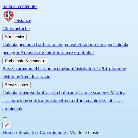
Salta al contenuto
Distanze
Chilometriche
Strumenti
▾
Calcola percorso
Traffico in tempo reale
Stradario e mappe
Calcola
pedaggio
Autovelox e tutor
Orari mezzi pubblici
Carburante & ricarica
▾
Prezzi carburante
Distributori metano
Distributori GPL
Colonnine
elettriche
Aree di servizio
Servizi auto
▾
Calcola rimborso km
Calcolo bollo auto
Le mie scadenze
Verifica
assicurazione
Verifica revisione
Cerca officina autorizzata
Classe
ambientale
🔗
Home
›
Stradario
›
Capodimonte
›
Via delle Coste