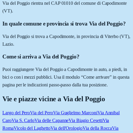
Via del Poggio rientra nel CAP 01010 del comune di Capodimonte
(VT).
In quale comune e provincia si trova Via del Poggio?
Via del Poggio si trova a Capodimonte, in provincia di Viterbo (VT),
Lazio.
Come si arriva a Via del Poggio?
Puoi raggiungere Via del Poggio a Capodimonte in auto, a piedi, in
bici o con i mezzi pubblici. Usa il modulo “Come arrivare” in questa
pagina per le indicazioni passo-passo dalla tua posizione.
Vie e piazze vicine a
Via del Poggio
Largo del Pero
Via del Pero
Via Guglielmo Marconi
Via Annibal
Caro
Via S. Carlo
Via delle Capanne
Via Biagio Cesetti
Via
Roma
Vicolo del Laghetto
Via dell'Orologio
Via della Rocca
Via