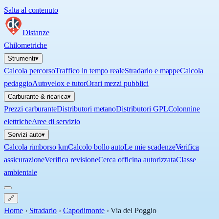
Salta al contenuto
Distanze
Chilometriche
Strumenti
▾
Calcola percorso
Traffico in tempo reale
Stradario e mappe
Calcola
pedaggio
Autovelox e tutor
Orari mezzi pubblici
Carburante & ricarica
▾
Prezzi carburante
Distributori metano
Distributori GPL
Colonnine
elettriche
Aree di servizio
Servizi auto
▾
Calcola rimborso km
Calcolo bollo auto
Le mie scadenze
Verifica
assicurazione
Verifica revisione
Cerca officina autorizzata
Classe
ambientale
🔗
Home
›
Stradario
›
Capodimonte
›
Via del Poggio