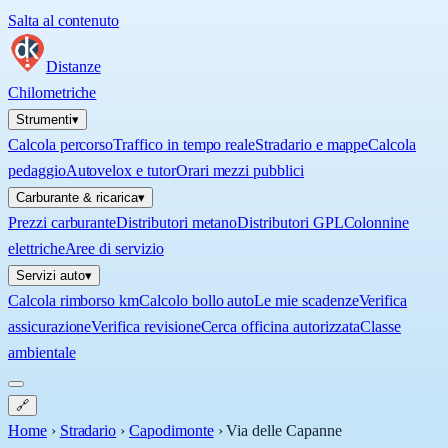
Salta al contenuto
Distanze
Chilometriche
Strumenti
▾
Calcola percorso
Traffico in tempo reale
Stradario e mappe
Calcola
pedaggio
Autovelox e tutor
Orari mezzi pubblici
Carburante & ricarica
▾
Prezzi carburante
Distributori metano
Distributori GPL
Colonnine
elettriche
Aree di servizio
Servizi auto
▾
Calcola rimborso km
Calcolo bollo auto
Le mie scadenze
Verifica
assicurazione
Verifica revisione
Cerca officina autorizzata
Classe
ambientale
🔗
Home
›
Stradario
›
Capodimonte
›
Via delle Capanne