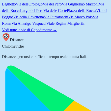
Laghetto
Via dell'Orologio
Via del Pero
Via Guglielmo Marconi
Via
della Rocca
Largo del Pero
Via delle Coste
Piazza della Rocca
Via del
Poggio
Via della Gavettona
Via Puniatoschi
Via Marco Polo
Via
Roma
Via Amerigo Vespucci
Viale Regina Margherita
Vedi tutte le vie di
Capodimonte
→
Distanze
Chilometriche
Distanze, percorsi e traffico in tempo reale in tutta Italia.