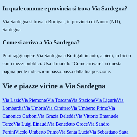
In quale comune e provincia si trova Via Sardegna?
Via Sardegna si trova a Bortigali, in provincia di Nuoro (NU),
Sardegna.
Come si arriva a Via Sardegna?
Puoi raggiungere Via Sardegna a Bortigali in auto, a piedi, in bici o
con i mezzi pubblici. Usa il modulo “Come arrivare” in questa
pagina per le indicazioni passo-passo dalla tua posizione.
Vie e piazze vicine a
Via Sardegna
Via Lazio
Via Piemonte
Via Toscana
Via Stazione
Via Liguria
Via
Lombardia
Via Umbria
Via Cimitero
Via Umberto Primo
Via
Canonico Carboni
Via Grazia Deledda
Via Vittorio Emanuele
Terzo
Via Luigi Einaudi
Via Benedetto Croce
Via Sandro
Pertini
Vicolo Umberto Primo
Via Santa Lucia
Via Sebastiano Satta