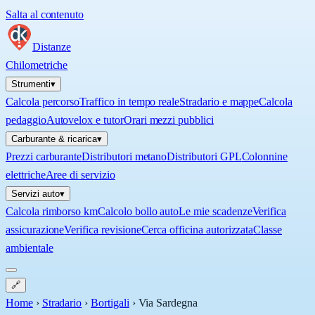
Salta al contenuto
Distanze
Chilometriche
Strumenti
▾
Calcola percorso
Traffico in tempo reale
Stradario e mappe
Calcola
pedaggio
Autovelox e tutor
Orari mezzi pubblici
Carburante & ricarica
▾
Prezzi carburante
Distributori metano
Distributori GPL
Colonnine
elettriche
Aree di servizio
Servizi auto
▾
Calcola rimborso km
Calcolo bollo auto
Le mie scadenze
Verifica
assicurazione
Verifica revisione
Cerca officina autorizzata
Classe
ambientale
🔗
Home
›
Stradario
›
Bortigali
›
Via Sardegna