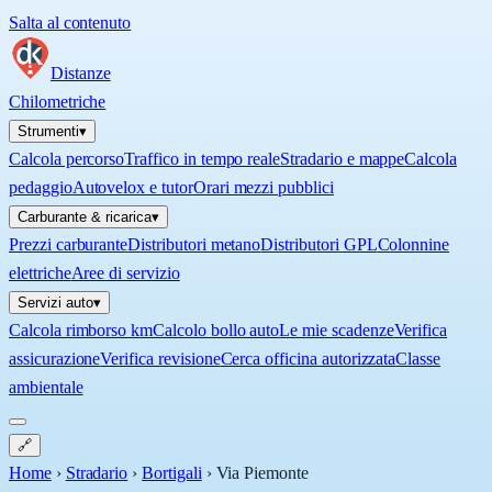
Salta al contenuto
Distanze
Chilometriche
Strumenti
▾
Calcola percorso
Traffico in tempo reale
Stradario e mappe
Calcola
pedaggio
Autovelox e tutor
Orari mezzi pubblici
Carburante & ricarica
▾
Prezzi carburante
Distributori metano
Distributori GPL
Colonnine
elettriche
Aree di servizio
Servizi auto
▾
Calcola rimborso km
Calcolo bollo auto
Le mie scadenze
Verifica
assicurazione
Verifica revisione
Cerca officina autorizzata
Classe
ambientale
🔗
Home
›
Stradario
›
Bortigali
›
Via Piemonte