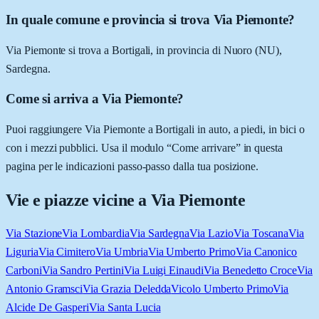
In quale comune e provincia si trova Via Piemonte?
Via Piemonte si trova a Bortigali, in provincia di Nuoro (NU),
Sardegna.
Come si arriva a Via Piemonte?
Puoi raggiungere Via Piemonte a Bortigali in auto, a piedi, in bici o
con i mezzi pubblici. Usa il modulo “Come arrivare” in questa
pagina per le indicazioni passo-passo dalla tua posizione.
Vie e piazze vicine a
Via Piemonte
Via Stazione
Via Lombardia
Via Sardegna
Via Lazio
Via Toscana
Via
Liguria
Via Cimitero
Via Umbria
Via Umberto Primo
Via Canonico
Carboni
Via Sandro Pertini
Via Luigi Einaudi
Via Benedetto Croce
Via
Antonio Gramsci
Via Grazia Deledda
Vicolo Umberto Primo
Via
Alcide De Gasperi
Via Santa Lucia