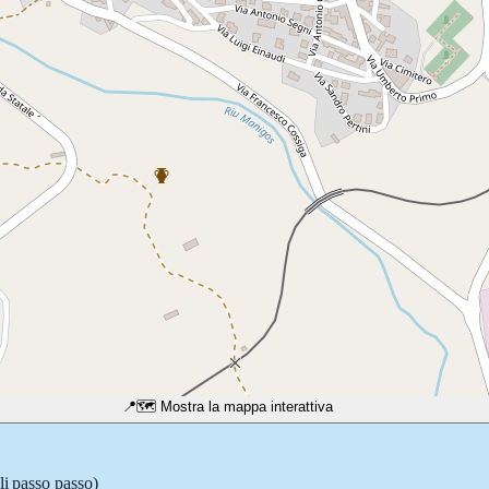
📍
🗺️ Mostra la mappa interattiva
li passo passo)