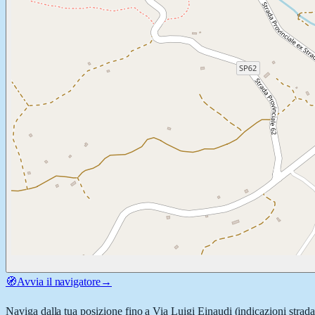
🧭
Avvia il navigatore
→
Naviga dalla tua posizione fino a
Via Luigi Einaudi
(indicazioni strada