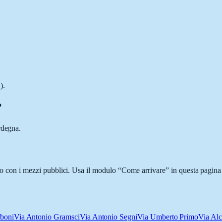
).
?
rdegna.
i o con i mezzi pubblici. Usa il modulo “Come arrivare” in questa pagina 
boni
Via Antonio Gramsci
Via Antonio Segni
Via Umberto Primo
Via Alc