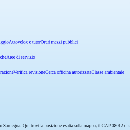
aggio
Autovelox e tutor
Orari mezzi pubblici
iche
Aree di servizio
urazione
Verifica revisione
Cerca officina autorizzata
Classe ambientale
n Sardegna. Qui trovi la posizione esatta sulla mappa, il CAP 08012 e le