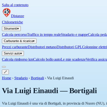
Salta al contenuto
Distanze
Chilometriche
Strumenti
▾
Calcola percorso
Traffico in tempo reale
Stradario e mappe
Calcola ped
Carburante & ricarica
▾
Prezzi carburante
Distributori metano
Distributori GPL
Colonnine elettr
Servizi auto
▾
Calcola rimborso km
Calcolo bollo auto
Le mie scadenze
Verifica assic
🔗
Home
›
Stradario
›
Bortigali
›
Via Luigi Einaudi
Via Luigi Einaudi
—
Bortigali
Via Luigi Einaudi è una via di Bortigali, in provincia di Nuoro (NU), i