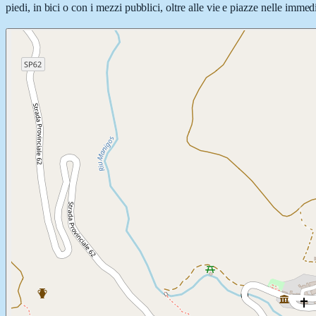
piedi, in bici o con i mezzi pubblici, oltre alle vie e piazze nelle immed