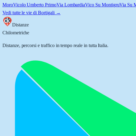
Moro
Vicolo Umberto Primo
Via Lombardia
Vico Su Montigru
Via Su 
Vedi tutte le vie di
Bortigali
→
Distanze
Chilometriche
Distanze, percorsi e traffico in tempo reale in tutta Italia.