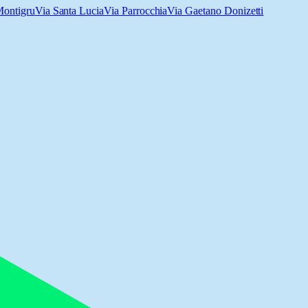
Montigru
Via Santa Lucia
Via Parrocchia
Via Gaetano Donizetti