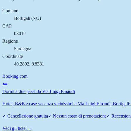
Comune
Bortigali
(
NU
)
CAP
08012
Regione
Sardegna
Coordinate
40.2802
,
8.8381
Booking.com
🛏️
Dormi a due passi da Via Luigi Einaudi
Hotel, B&B e case vacanza vicinissimi a Via Luigi Einaudi, Bortigali: 
✓
Cancellazione gratuita
✓
Nessun costo di prenotazione
✓
Recensioni
Vedi gli hotel →