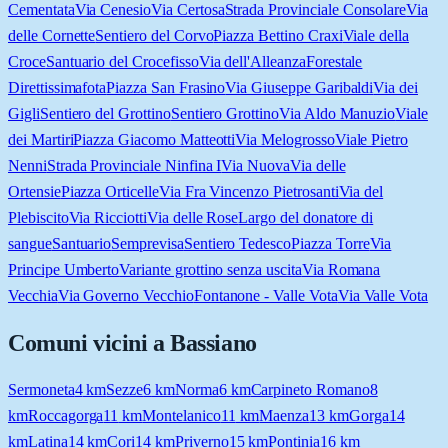
Cementata
Via Cenesio
Via Certosa
Strada Provinciale Consolare
Via
delle Cornette
Sentiero del Corvo
Piazza Bettino Craxi
Viale della
Croce
Santuario del Crocefisso
Via dell'Alleanza
Forestale
Direttissima
fota
Piazza San Frasino
Via Giuseppe Garibaldi
Via dei
Gigli
Sentiero del Grottino
Sentiero Grottino
Via Aldo Manuzio
Viale
dei Martiri
Piazza Giacomo Matteotti
Via Melogrosso
Viale Pietro
Nenni
Strada Provinciale Ninfina I
Via Nuova
Via delle
Ortensie
Piazza Orticelle
Via Fra Vincenzo Pietrosanti
Via del
Plebiscito
Via Ricciotti
Via delle Rose
Largo del donatore di
sangue
Santuario
Semprevisa
Sentiero Tedesco
Piazza Torre
Via
Principe Umberto
Variante grottino senza uscita
Via Romana
Vecchia
Via Governo Vecchio
Fontanone - Valle Vota
Via Valle Vota
Comuni vicini a
Bassiano
Sermoneta
4
km
Sezze
6
km
Norma
6
km
Carpineto Romano
8
km
Roccagorga
11
km
Montelanico
11
km
Maenza
13
km
Gorga
14
km
Latina
14
km
Cori
14
km
Priverno
15
km
Pontinia
16
km