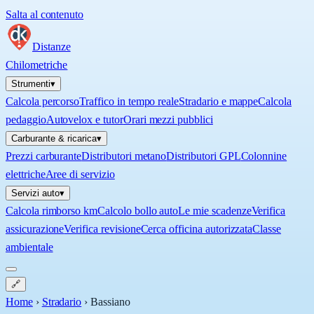
Salta al contenuto
Distanze
Chilometriche
Strumenti
▾
Calcola percorso
Traffico in tempo reale
Stradario e mappe
Calcola
pedaggio
Autovelox e tutor
Orari mezzi pubblici
Carburante & ricarica
▾
Prezzi carburante
Distributori metano
Distributori GPL
Colonnine
elettriche
Aree di servizio
Servizi auto
▾
Calcola rimborso km
Calcolo bollo auto
Le mie scadenze
Verifica
assicurazione
Verifica revisione
Cerca officina autorizzata
Classe
ambientale
🔗
Home
›
Stradario
›
Bassiano