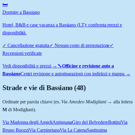
🛏️
Dormire a Bassiano
Hotel, B&B e case vacanza a Bassiano (LT): confronta prezzi e
disponibilità.
✓
Cancellazione gratuita
✓
Nessun costo di prenotazione
✓
Recensioni verificate
Vedi disponibilità e prezzi →
🔧
Officine e revisione auto a
Bassiano
Centri revisione e autoriparazioni con indirizzi e mappa →
Strade e vie di
Bassiano
(
48
)
Ordinate per parola chiave (es.
Via Amedeo Modigliani
→ alla lettera
M
di Modigliani).
Via Madonna degli Angeli
Antignana
Giro del Belvedere
Bottini
Via
Bruno Buozzi
Via Carpinetana
Via La Catena
Santissima