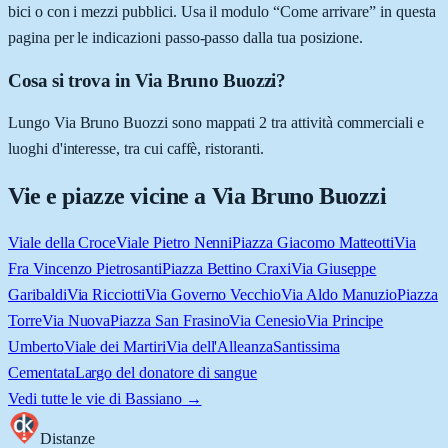
bici o con i mezzi pubblici. Usa il modulo “Come arrivare” in questa
pagina per le indicazioni passo-passo dalla tua posizione.
Cosa si trova in Via Bruno Buozzi?
Lungo Via Bruno Buozzi sono mappati 2 tra attività commerciali e
luoghi d'interesse, tra cui caffè, ristoranti.
Vie e piazze vicine a
Via Bruno Buozzi
Viale della Croce
Viale Pietro Nenni
Piazza Giacomo Matteotti
Via
Fra Vincenzo Pietrosanti
Piazza Bettino Craxi
Via Giuseppe
Garibaldi
Via Ricciotti
Via Governo Vecchio
Via Aldo Manuzio
Piazza
Torre
Via Nuova
Piazza San Frasino
Via Cenesio
Via Principe
Umberto
Viale dei Martiri
Via dell'Alleanza
Santissima
Cementata
Largo del donatore di sangue
Vedi tutte le vie di
Bassiano
→
Distanze