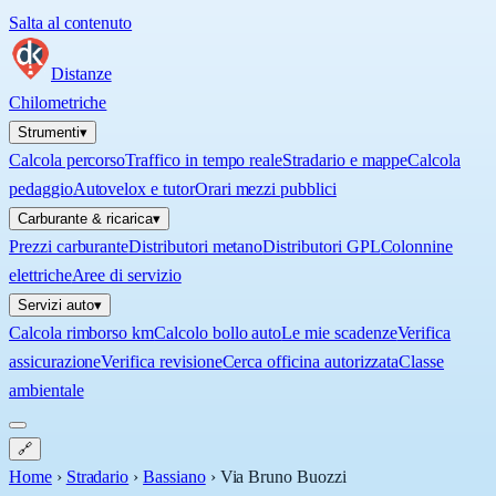
Salta al contenuto
Distanze
Chilometriche
Strumenti
▾
Calcola percorso
Traffico in tempo reale
Stradario e mappe
Calcola
pedaggio
Autovelox e tutor
Orari mezzi pubblici
Carburante & ricarica
▾
Prezzi carburante
Distributori metano
Distributori GPL
Colonnine
elettriche
Aree di servizio
Servizi auto
▾
Calcola rimborso km
Calcolo bollo auto
Le mie scadenze
Verifica
assicurazione
Verifica revisione
Cerca officina autorizzata
Classe
ambientale
🔗
Home
›
Stradario
›
Bassiano
›
Via Bruno Buozzi