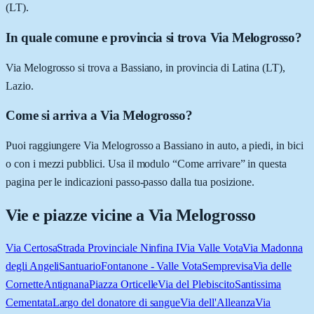
(LT).
In quale comune e provincia si trova Via Melogrosso?
Via Melogrosso si trova a Bassiano, in provincia di Latina (LT),
Lazio.
Come si arriva a Via Melogrosso?
Puoi raggiungere Via Melogrosso a Bassiano in auto, a piedi, in bici
o con i mezzi pubblici. Usa il modulo “Come arrivare” in questa
pagina per le indicazioni passo-passo dalla tua posizione.
Vie e piazze vicine a
Via Melogrosso
Via Certosa
Strada Provinciale Ninfina I
Via Valle Vota
Via Madonna
degli Angeli
Santuario
Fontanone - Valle Vota
Semprevisa
Via delle
Cornette
Antignana
Piazza Orticelle
Via del Plebiscito
Santissima
Cementata
Largo del donatore di sangue
Via dell'Alleanza
Via