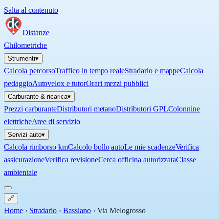
Salta al contenuto
Distanze
Chilometriche
Strumenti
▾
Calcola percorso
Traffico in tempo reale
Stradario e mappe
Calcola
pedaggio
Autovelox e tutor
Orari mezzi pubblici
Carburante & ricarica
▾
Prezzi carburante
Distributori metano
Distributori GPL
Colonnine
elettriche
Aree di servizio
Servizi auto
▾
Calcola rimborso km
Calcolo bollo auto
Le mie scadenze
Verifica
assicurazione
Verifica revisione
Cerca officina autorizzata
Classe
ambientale
🔗
Home
›
Stradario
›
Bassiano
›
Via Melogrosso