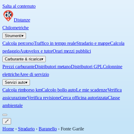
Salta al contenuto
Distanze
Chilometriche
Strumenti
▾
Calcola percorso
Traffico in tempo reale
Stradario e mappe
Calcola
pedaggio
Autovelox e tutor
Orari mezzi pubblici
Carburante & ricarica
▾
Prezzi carburante
Distributori metano
Distributori GPL
Colonnine
elettriche
Aree di servizio
Servizi auto
▾
Calcola rimborso km
Calcolo bollo auto
Le mie scadenze
Verifica
assicurazione
Verifica revisione
Cerca officina autorizzata
Classe
ambientale
🔗
Home
›
Stradario
›
Baranello
›
Fonte Garile