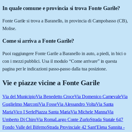
In quale comune e provincia si trova Fonte Garile?
Fonte Garile si trova a Baranello, in provincia di Campobasso (CB),
Molise.
Come si arriva a Fonte Garile?
Puoi raggiungere Fonte Garile a Baranello in auto, a piedi, in bici o
con i mezzi pubblici. Usa il modulo “Come arrivare” in questa
pagina per le indicazioni passo-passo dalla tua posizione.
Vie e piazze vicine a
Fonte Garile
Via del Municipio
Via Benedetto Croce
Via Domenico Carnevale
Via
Guglielmo Marconi
Via Fosse
Via Alessandro Volta
Via Santa
Maria
Vico I Serle
Piazza Santa Maria
Via Michele Manna
Via
Umberto Di Chiro
Via Roma
Largo Conte Zurlo
Strada Statale 647
Fondo Valle del Biferno
Strada Provinciale 42 Sant'Elena Sannita -