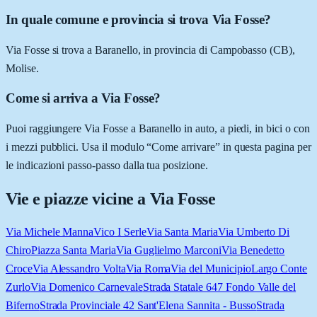
In quale comune e provincia si trova Via Fosse?
Via Fosse si trova a Baranello, in provincia di Campobasso (CB),
Molise.
Come si arriva a Via Fosse?
Puoi raggiungere Via Fosse a Baranello in auto, a piedi, in bici o con
i mezzi pubblici. Usa il modulo “Come arrivare” in questa pagina per
le indicazioni passo-passo dalla tua posizione.
Vie e piazze vicine a
Via Fosse
Via Michele Manna
Vico I Serle
Via Santa Maria
Via Umberto Di
Chiro
Piazza Santa Maria
Via Guglielmo Marconi
Via Benedetto
Croce
Via Alessandro Volta
Via Roma
Via del Municipio
Largo Conte
Zurlo
Via Domenico Carnevale
Strada Statale 647 Fondo Valle del
Biferno
Strada Provinciale 42 Sant'Elena Sannita - Busso
Strada