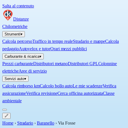
Salta al contenuto
Distanze
Chilometriche
Strumenti
▾
Calcola percorso
Traffico in tempo reale
Stradario e mappe
Calcola
pedaggio
Autovelox e tutor
Orari mezzi pubblici
Carburante & ricarica
▾
Prezzi carburante
Distributori metano
Distributori GPL
Colonnine
elettriche
Aree di servizio
Servizi auto
▾
Calcola rimborso km
Calcolo bollo auto
Le mie scadenze
Verifica
assicurazione
Verifica revisione
Cerca officina autorizzata
Classe
ambientale
🔗
Home
›
Stradario
›
Baranello
›
Via Fosse