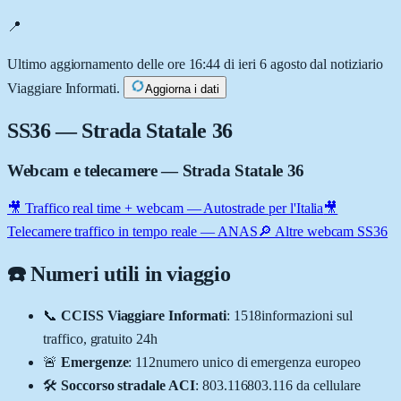
📍
Ultimo aggiornamento delle ore 16:44 di ieri 6 agosto dal notiziario
Viaggiare Informati.
Aggiorna i dati
SS36
— Strada Statale 36
Webcam e telecamere
— Strada Statale 36
🎥 Traffico real time + webcam — Autostrade per l'Italia
🎥
Telecamere traffico in tempo reale — ANAS
🔎 Altre webcam SS36
☎️ Numeri utili in viaggio
📞
CCISS Viaggiare Informati
:
1518
informazioni sul
traffico, gratuito 24h
🚨
Emergenze
:
112
numero unico di emergenza europeo
🛠️
Soccorso stradale ACI
:
803.116
803.116 da cellulare