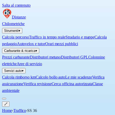
Salta al contenuto
Distanze
Chilometriche
Strumenti
▾
Calcola percorso
Traffico in tempo reale
Stradario e mappe
Calcola
pedaggio
Autovelox e tutor
Orari mezzi pubblici
Carburante & ricarica
▾
Prezzi carburante
Distributori metano
Distributori GPL
Colonnine
elettriche
Aree di servizio
Servizi auto
▾
Calcola rimborso km
Calcolo bollo auto
Le mie scadenze
Verifica
assicurazione
Verifica revisione
Cerca officina autorizzata
Classe
ambientale
🔗
Home
›
Traffico
›
SS 36