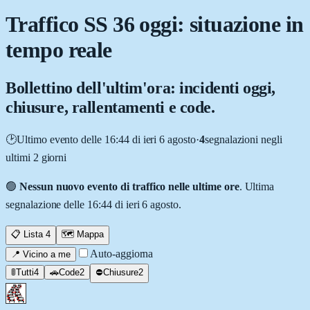
Traffico SS 36 oggi: situazione in
tempo reale
Bollettino dell'ultim'ora: incidenti oggi,
chiusure, rallentamenti e code.
🕑
Ultimo evento delle
16:44 di ieri 6 agosto
·
4
segnalazion
i
negli
ultimi 2 giorni
🟢
Nessun nuovo evento di traffico nelle ultime ore
. Ultima
segnalazione delle
16:44 di ieri 6 agosto
.
📋 Lista
4
🗺️ Mappa
Auto-aggiorna
📍 Vicino a me
🚦
Tutti
4
🚗
Code
2
⛔
Chiusure
2