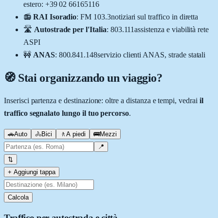
estero: +39 02 66165116
📻
RAI Isoradio
:
FM 103.3
notiziari sul traffico in diretta
🛣️
Autostrade per l'Italia
:
803.111
assistenza e viabilità rete
ASPI
🚧
ANAS
:
800.841.148
servizio clienti ANAS, strade statali
🧭 Stai organizzando un viaggio?
Inserisci partenza e destinazione: oltre a distanza e tempi, vedrai
il
traffico segnalato lungo il tuo percorso
.
🚗
Auto
🚴
Bici
🚶
A piedi
🚌
Mezzi
📍
⇅
+ Aggiungi tappa
Calcola
Traffico per autostrada e città