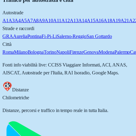
Autostrade
A1
A3
A4
A5
A7
A8
A9
A10
A11
A12
A13
A14
A15
A16
A18
A19
A21
A2
Strade e raccordi
GRA
Aurelia
Pontina
Fi-Pi-Li
Salerno-Reggio
San Gottardo
Città
Roma
Milano
Bologna
Torino
Napoli
Firenze
Genova
Modena
Palermo
Ca
Fonti info viabilità live: CCISS Viaggiare Informati, ACI, ANAS,
AISCAT, Autostrade per l'Italia, RAI Isoradio, Google Maps.
Distanze
Chilometriche
Distanze, percorsi e traffico in tempo reale in tutta Italia.